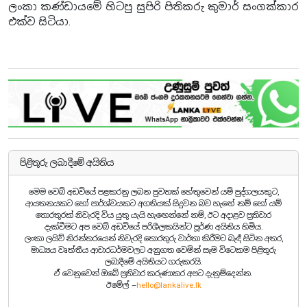
ලංකා කණ්ඩායමේ හිටපු සුපිරි පිතිකරු කුමාර් සංගක්කාර
එක්ව සිටියා.
පිළිතුරු ලබාදීමේ අයිතිය
මෙම වෙබ් අඩවියේ පළකරනු ලබන පුවතක් හේතුවෙන් යම් පුද්ගලයකුට,
ආයතනයකට හෝ පාර්ශ්වයකට අගතියක් සිදුවන බව හැඟේ නම් හෝ යම්
තොරතුරක් නිවැරදි විය යුතු යැයි හැඟෙන්නේ නම්, ඊට අදාළව ප්‍රතිචාර
දැක්වීමට අප වෙබ් අඩවියේ පරිශීලකයින්ට පූර්ණ අයිතිය හිමිය.
ලංකා ලයිව් නිරන්තරයෙන් නිවැරදි තොරතුරු වාර්තා කිරීමට බැඳී සිටින අතර,
මාධ්‍යය වෘත්තීය ආචාරධර්මවලට අනුගත වෙමින් සෑම විටෙකම පිළිතුරු
ලබාදීමේ අයිතියට ගරුකරයි.
ඒ වෙනුවෙන් ඔබේ ප්‍රතිචාර කරුණාකර අපට දැනුම්දෙන්න.
ඊමේල් –
hello@lankalive.lk