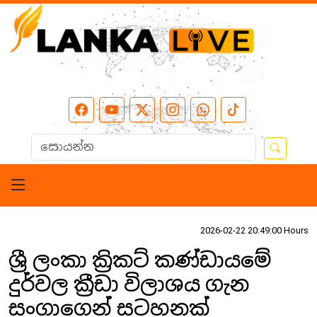
2026-02-22 20:49:00 Hours
ශ්‍රී ලංකා ක්‍රිකට් කණ්ඩායමේ
දුර්වල ක්‍රීඩා විලාශය ගැන
සංගාගෙන් සටහනක්