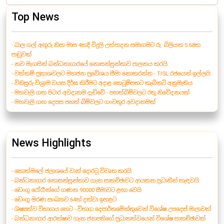
Top News
- බාල ගල් අඟුරු නිසා මාස 4කදී විදුලි උත්පාදන සමාගමට රු. බිලියන 5.68ක
පාඩුවක්
- නව මැගසින් බන්ධනාගාරයේ නොසන්සුන්තාව පාලනය කරයි
- වත්කම් ප්‍රකාශවලට මහජන ප්‍රවේශය සීමා නොකරන්න - TISL රජයෙන් ඉල්ලයි
- විනිසුරු විශ්‍රාම වයස දීර්ඝ කිරීමට අදාළ කෙටුම්පතට කැබිනට් අනුමැතිය
- මහවැලි ගඟ පිටාර අවදානම දැඩිවේ - පහත්බිම්වලට රතු නිවේදනයක්
- මහවැලි ගඟ දෙපස පහත් බිම්වලට ගංවතුර අවදානමක්
News Highlights
- කොත්මලේ ජලාශයේ වාන් දොරටු විවෘත කරයි
- බන්ධනාගාර නොසන්සුන්තාව ගැන සාකච්ඡාවට ආයතන ප්‍රධානීන් කැඳවයි
- ඩෙංගු රෝගීන්ගේ ගණන 90000 සීමාවට ළඟා වෙයි
- ඩෙංගු මරණ සංඛ්‍යාව 64ක් දක්වා ඉහළට
- ශිෂ්‍යත්ව විභාගය හෙට - විභාග දෙපාර්තමේන්තුවෙන් විශේෂ උපදෙස් මාලාවක්
- බන්ධනාගාර ආරක්ෂාව ගැන ජනපතිගේ ප්‍රධානත්වයෙන් විශේෂ සාකච්ඡාවක්