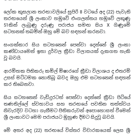
ලෝක කුසලාන තරඟාවලියේ සුපිරි 8 වටයේ අද (22) පැවැති
තරඟයෙන් ශ්‍රී ලංකාව හමුවේ එංගලන්තය හමුවේ ලකුණු
51කින් ලැබුණු දරුණු පරාජය සමඟ සිය X ගිණුමේ
සටහනක් තබමින් ඔහු මේ බව සඳහන් කරනවා.
සංගක්කාර සිය සටහනෙන් පෙන්වා දෙන්නේ ශ්‍රී ලංකා
කණ්ඩායමෙන් ඉතා දුර්වල ක්‍රීඩා විලාසයක් දැකගත හැකි
වූ බවයි.
ආරම්භක පිතිකරු කමිල් මිෂාරගේ ක්‍රීඩා විලාශය ද එතරම්
උසස් මට්ටමක නොතිබූ බවද ඔහු එම සටහනෙන් සඳහන්
කර තිබෙනවා.
සිය සටහනෙන් වැඩිදුරටත් පෙන්වා දෙන්නේ ක්‍රීඩා පිටියේ
තණතිල්ලේ ස්වභාවය සහ තරඟයේ පවතින තත්ත්වය
නිවැරදිව වටහා ගැනීමට පිතිකරුවන් අපොහොසත් වීමෙන්
ශ්‍රී ලංකාවට මෙම පරාජයට මුහුණ දීමට සිදුවූ බවයි.
මේ අතර අද (22) තරඟයේ විස්තර විචාරකයෙක් ලෙස ශ්‍රී