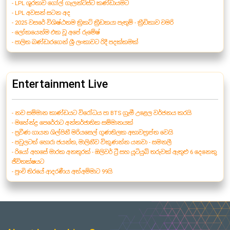
- LPL ශූරතාව ගෝල් ගැලන්ට්ස්ට කණ්ඩායමට
- LPL අවසන් සටන අද
- 2025 වසරේ විශිෂ්ඨතම ක්‍රිකට් ක්‍රීඩකයා පැතුම් - ක්‍රීඩිකාව චමරි
- ලෝකයෙන්ම එක වූ අපේ රුමේෂ්
- පාලිත බණ්ඩාරගෙන් ශ්‍රී ලංකාවට රිදී පදක්කමක්
Entertainment Live
- නව සම්මාන කාණ්ඩයට විරෝධය පා BTS ග්‍රැමී උළෙල වර්ජනය කරයි
- මහේන්ද්‍ර පෙරේරාට අන්තර්ජාතික සම්මානයක්
- ප්‍රවීණ ගායන ශිල්පිනී මරියසෙල් ගුණතිලක අභාවප්‍රාප්ත වෙයි
- පවුලටත් හොරා ජයන්ත, මාලිනීව විකුණන්න යනවා - සමනලී
- රියෝ අහසේ මාරක අනතුරක් - ඔලිවර් ට්‍රී සහ යූටියුබ් තරුවක් ඇතුළු 6 දෙනෙකු
ජීවිතක්ෂයට
- පුංචි තිරයේ ආදරණීය අත්අම්මාට 99යි