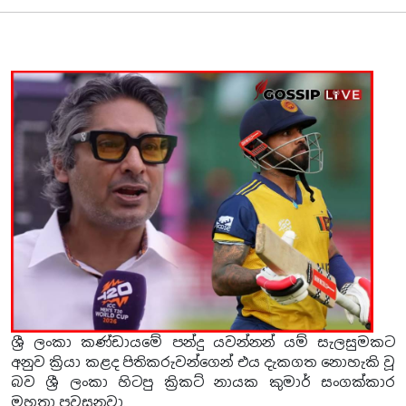
ශ්‍රී ලංකා කණ්ඩායමේ පන්දු යවන්නන් යම් සැලසුමකට
අනුව ක්‍රියා කළද පිතිකරුවන්ගෙන් එය දැකගත නොහැකි වූ
බව ශ්‍රී ලංකා හිටපු ක්‍රිකට් නායක කුමාර් සංගක්කාර
මහතා පවසනවා.