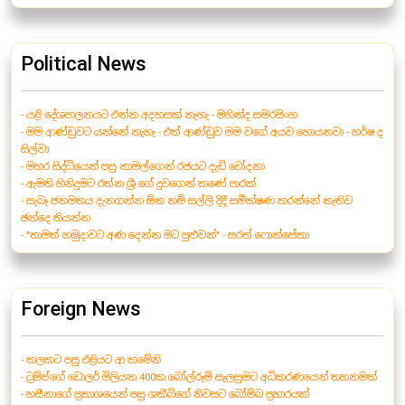
Political News
- යළි දේශපාලනයට එන්න අදහසක් නැහැ - මහින්ද සමරසිංහ
- මම ආණ්ඩුවට යන්නේ නැහැ - එත් ආණ්ඩුව මම වගේ අයව හොයනවා - හර්ෂ ද
සිල්වා
- මහර සිද්ධියෙන් පසු නාමල්ගෙන් රජයට දැඩි චෝදනා
- ඇමති හිනිදුමට රත්න ශ්‍රී ගේ දුවගෙන් කණේ පාරක්
- සැබෑ ජනමතය දැනගන්න ඕන නම් සල්ලි දිදී සමීක්ෂණ කරන්නේ නැතිව
ඡන්දෙ තියන්න
- "තාමත් හමුදාවට අණ දෙන්න මට පුළුවන්" - සරත් ෆොන්සේකා
Foreign News
- කලකට පසු එළියට ආ කමේනි
- ට්‍රම්ප්ගේ ඩොලර් මිලියන 400ක බෝල්රූම් සැලසුමට අධිකරණයෙන් තහනමක්
- හසීනාගේ ප්‍රකාශයෙන් පසු ශකීබ්ගේ නිවසට බෝම්බ ප්‍රහාරයක්