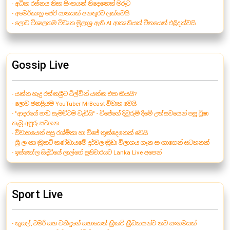
- අධික රස්නය නිසා සිංහයන් තිදෙනෙක් මරුට
- අමෙරිකානු ජෙට් යානයක් අනතුරට ලක්වෙයි
- ලොව විශාලතම විවෘත මූලාශ්‍ර ඇති AI ආකෘතියක් චීනයෙන් එළිදක්වයි
Gossip Live
- යන්න හැදු රත්නශ්‍රීට ටිල්වින් යන්න එපා කියයි?
- ලොව ජනප්‍රියම YouTuber MrBeast විවාහ වෙයි
- "ආදරයේ හඬ සැමවිටම වැඩියි" - විජේගේ දිවුරුම් දීමේ උත්සවයෙන් පසු ට්‍රිෂා
තැබූ අපූරු සටහන
- විවාහයෙන් පසු රශ්මිකා හා විජේ තුන්දෙනෙක් වෙයි
- ශ්‍රී ලංකා ක්‍රිකට් කණ්ඩායමේ දුර්වල ක්‍රීඩා විලාශය ගැන සංගාගෙන් සටහනක්
- ඉස්කෝල සිද්ධියේ ලාල්ගේ ප්‍රතිචාරයට Lanka Live අපෙන්
Sport Live
- කුසල්, චමරි සහ වනිඳුගේ සහායෙන් ක්‍රිකට් ක්‍රීඩකයන්ට නව සංගමයක්