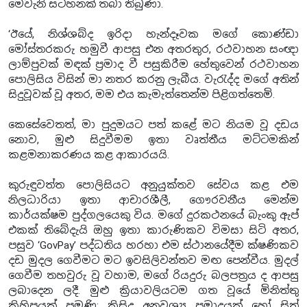
මෙවැනි සටහනක් තබා තිබුණා.
‘ඊයේ, නිශ්ශබ්ද ඉරිදා හැන්දෑවක මගේ කොණ්ඩා
මෝස්තරකරු හමුවී ආපසු එන අතරතුර, රථවාහන සංඥා
ලාම්පුවක් මඳක් ප්‍රමාද වී පසුකිරීම හේතුවෙන් රථවාහන
පොලිසිය විසින් මා නතර කරනු ලැබීය. වැරැද්ද මගේ අතින්
සිදුවූවක් වූ අතර, මම එය කැමැත්තෙන්ම පිළිගත්තෙමි.
කෙසේවෙතත්, මා පුදුමයට පත් කළේ මට නියම වූ දඩය
නොව, මුළු සිදුවීමම ඉතා වෘත්තීය මට්ටමකින්
කළමනාකරණය කළ ආකාරයයි.
කුරුඳුවත්ත පොලිසියට අනුයුක්තව සේවය කළ එම
නිලධාරියා ඉතා ආචාරශීලී, ගෞරවනීය මෙන්ම
කාර්යක්ෂම පුද්ගලයෙකු විය. මගේ දුරකථනයේ බැංකු ඇප්
එකක් තිබේදැයි ඔහු ඉතා කාරුණිකව විමසා සිටි අතර,
පසුව ‘GovPay’ පද්ධතිය හරහා එම ස්ථානයේදීම ක්ෂණිකව
දඩ මුදල ගෙවීමට මට ඉවසිලිවන්තව මඟ පෙන්වීය. මුදල්
ගෙවීම තහවුරු වූ වහාම, මගේ රියදුරු බලපත්‍රය ද ආපසු
ලබාදෙන ලදී. මුළු ක්‍රියාවලියටම ගත වූයේ මිනිත්තු
කිහිපයක් පමණි; කිසිදු අනවශ්‍ය ප්‍රමාදයක් හෝ සිත්