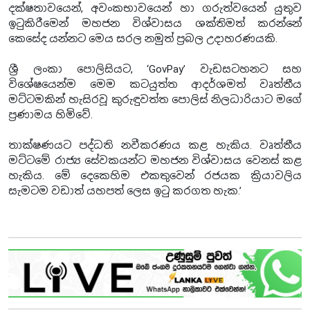
දක්ෂතාවයෙන්, අවංකභාවයෙන් හා ගරුත්වයෙන් යුතුව
ඉටුකිරීමෙන් මහජන විශ්වාසය ශක්තිමත් කරන්නේ
කෙසේද යන්නට මෙය සරල නමුත් ප්‍රබල උදාහරණයකි.
ශ්‍රී ලංකා පොලිසියට, ‘GovPay’ වැඩසටහනට සහ
විශේෂයෙන්ම මෙම කටයුත්ත ආදර්ශමත් වෘත්තීය
මට්ටමකින් හැසිරවූ කුරුඳුවත්ත පොලිස් නිලධාරියාට මගේ
ප්‍රණාමය හිමිවේ.
තාක්ෂණයට පද්ධති නවීකරණය කළ හැකිය. වෘත්තීය
මට්ටමේ රාජ්‍ය සේවකයන්ට මහජන විශ්වාසය වෙනස් කළ
හැකිය. මේ දෙකෙහිම එකතුවෙන් රජයක ක්‍රියාවලිය
සැමටම වඩාත් යහපත් ලෙස ඉටු කරගත හැක.’