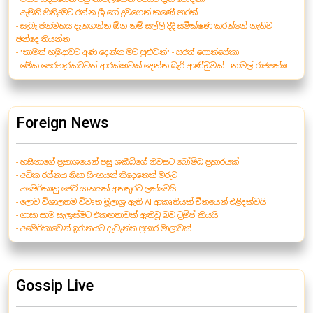
- ඇමති හිනිදුමට රත්න ශ්‍රී ගේ දුවගෙන් කණේ පාරක්
- සැබෑ ජනමතය දැනගන්න ඕන නම් සල්ලි දිදී සමීක්ෂණ කරන්නේ නැතිව
ඡන්දෙ තියන්න
- "තාමත් හමුදාවට අණ දෙන්න මට පුළුවන්" - සරත් ෆොන්සේකා
- මේක පෙරහැරකටවත් ආරක්ෂාවක් දෙන්න බැරි ආණ්ඩුවක් - නාමල් රාජපක්ෂ
Foreign News
- හසීනාගේ ප්‍රකාශයෙන් පසු ශකීබ්ගේ නිවසට බෝම්බ ප්‍රහාරයක්
- අධික රස්නය නිසා සිංහයන් තිදෙනෙක් මරුට
- අමෙරිකානු ජෙට් යානයක් අනතුරට ලක්වෙයි
- ලොව විශාලතම විවෘත මූලාශ්‍ර ඇති AI ආකෘතියක් චීනයෙන් එළිදක්වයි
- ගාසා සාම සැලැස්මට එකඟතාවක් ඇතිවූ බව ට්‍රම්ප් කියයි
- අමෙරිකාවෙන් ඉරානයට දැවැන්ත ප්‍රහාර මාලාවක්
Gossip Live