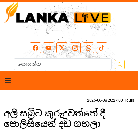
2026-06-08 20:27:00 Hours
අලි සබ්‍රිට කුරුදුවත්තේ දී
පොලිසියෙන් දඩ ගහලා