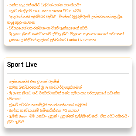
- යන්න හැදු රත්නශ්‍රීට ටිල්වින් යන්න එපා කියයි?
- ලොව ජනප්‍රියම YouTuber MrBeast විවාහ වෙයි
- "ආදරයේ හඬ සැමවිටම වැඩියි" - විජේගේ දිවුරුම් දීමේ උත්සවයෙන් පසු ට්‍රිෂා
තැබූ අපූරු සටහන
- විවාහයෙන් පසු රශ්මිකා හා විජේ තුන්දෙනෙක් වෙයි
- ශ්‍රී ලංකා ක්‍රිකට් කණ්ඩායමේ දුර්වල ක්‍රීඩා විලාශය ගැන සංගාගෙන් සටහනක්
- ඉස්කෝල සිද්ධියේ ලාල්ගේ ප්‍රතිචාරයට Lanka Live අපෙන්
Sport Live
- ලෝකයෙන්ම එක වූ අපේ රුමේෂ්
- පාලිත බණ්ඩාරගෙන් ශ්‍රී ලංකාවට රිදී පදක්කමක්
- ශ්‍රී ලංකා ක්‍රිකට් නව ව්‍යවස්ථාවෙන් ඡන්ද ක්‍රමය සහ පරිපාලනයේ දැවැන්ත
වෙනසක්
- ක්‍රිකට් පරිවර්තන කමිටුව සහ ජනපති අතර හමුවක්
- ජැෆ්නා කණ්ඩායමේ හිමිකාරීත්වය IPG යටතට
- ඇමති Busy : මම යනවා - යුපුන් / යුපුන්ගේ ඉල්ලීම වෙනස් : ඒක අපිට අමාරුයි -
ක්‍රීඩා ඇමති