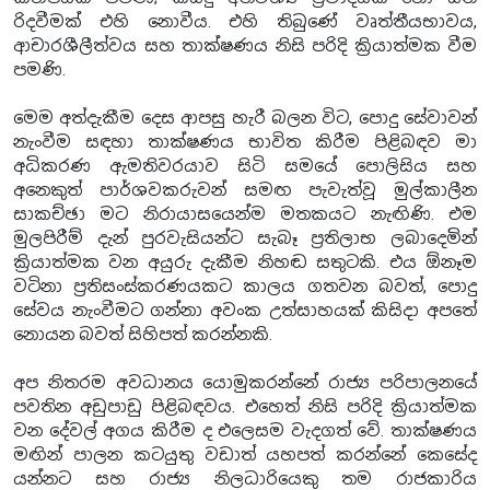
රිදවීමක් එහි නොවීය. එහි තිබුණේ වෘත්තීයභාවය,
ආචාරශීලීත්වය සහ තාක්ෂණය නිසි පරිදි ක්‍රියාත්මක වීම
පමණි.
මෙම අත්දැකීම දෙස ආපසු හැරී බලන විට, පොදු සේවාවන්
නැංවීම සඳහා තාක්ෂණය භාවිත කිරීම පිළිබඳව මා
අධිකරණ ඇමතිවරයාව සිටි සමයේ පොලිසිය සහ
අනෙකුත් පාර්ශවකරුවන් සමඟ පැවැත්වූ මුල්කාලීන
සාකච්ඡා මට නිරායාසයෙන්ම මතකයට නැඟිණි. එම
මුලපිරීම් දැන් පුරවැසියන්ට සැබෑ ප්‍රතිලාභ ලබාදෙමින්
ක්‍රියාත්මක වන අයුරු දැකීම නිහඬ සතුටකි. එය ඕනෑම
වටිනා ප්‍රතිසංස්කරණයකට කාලය ගතවන බවත්, පොදු
සේවය නැංවීමට ගන්නා අවංක උත්සාහයක් කිසිදා අපතේ
නොයන බවත් සිහිපත් කරන්නකි.
අප නිතරම අවධානය යොමුකරන්නේ රාජ්‍ය පරිපාලනයේ
පවතින අඩුපාඩු පිළිබඳවය. එහෙත් නිසි පරිදි ක්‍රියාත්මක
වන දේවල් අගය කිරීම ද එලෙසම වැදගත් වේ. තාක්ෂණය
මඟින් පාලන කටයුතු වඩාත් යහපත් කරන්නේ කෙසේද
යන්නට සහ රාජ්‍ය නිලධාරියෙකු තම රාජකාරිය