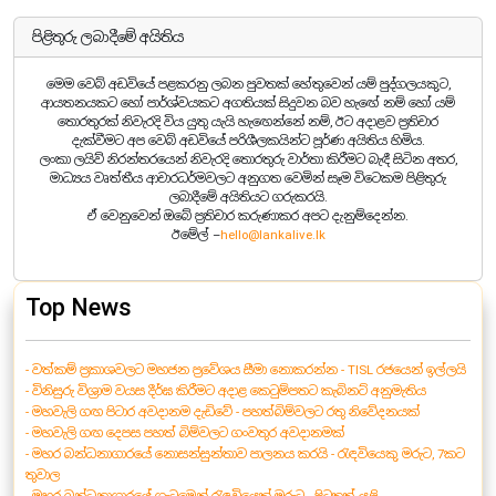
පිළිතුරු ලබාදීමේ අයිතිය
මෙම වෙබ් අඩවියේ පළකරනු ලබන පුවතක් හේතුවෙන් යම් පුද්ගලයකුට,
ආයතනයකට හෝ පාර්ශ්වයකට අගතියක් සිදුවන බව හැඟේ නම් හෝ යම්
තොරතුරක් නිවැරදි විය යුතු යැයි හැඟෙන්නේ නම්, ඊට අදාළව ප්‍රතිචාර
දැක්වීමට අප වෙබ් අඩවියේ පරිශීලකයින්ට පූර්ණ අයිතිය හිමිය.
ලංකා ලයිව් නිරන්තරයෙන් නිවැරදි තොරතුරු වාර්තා කිරීමට බැඳී සිටින අතර,
මාධ්‍යය වෘත්තීය ආචාරධර්මවලට අනුගත වෙමින් සෑම විටෙකම පිළිතුරු
ලබාදීමේ අයිතියට ගරුකරයි.
ඒ වෙනුවෙන් ඔබේ ප්‍රතිචාර කරුණාකර අපට දැනුම්දෙන්න.
ඊමේල් –
hello@lankalive.lk
Top News
- වත්කම් ප්‍රකාශවලට මහජන ප්‍රවේශය සීමා නොකරන්න - TISL රජයෙන් ඉල්ලයි
- විනිසුරු විශ්‍රාම වයස දීර්ඝ කිරීමට අදාළ කෙටුම්පතට කැබිනට් අනුමැතිය
- මහවැලි ගඟ පිටාර අවදානම දැඩිවේ - පහත්බිම්වලට රතු නිවේදනයක්
- මහවැලි ගඟ දෙපස පහත් බිම්වලට ගංවතුර අවදානමක්
- මහර බන්ධනාගාරයේ නොසන්සුන්තාව පාලනය කරයි - රැඳවියෙකු මරුට, 7කට
තුවාල