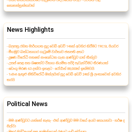
- මහර බන්ධනාගාරයේ ගැටුමෙන් රැඳවියෙක් මරුට - පිටතත් යළි
නොසන්සුන්තාවක්
News Highlights
- බලපත්‍ර රහිත මාර්ගගත සූදු වෙබ් අඩවි 146ක් අවහිර කිරීමට TRCSL පියවර
- මීගමුව බන්ධනාගාර ගැටුමේ වාර්තාව ජනපති අතට
- දූෂණ විරෝධී පනතේ සංශෝධන ගැන ආණ්ඩුව ගත් තීන්දුව
- උසස් පෙළ සහ ශිෂ්‍යත්ව විභාග නියමිත පරිදි පැවැත්වීමට තීරණයක්
- ඩෙංගු මරණ 63 දක්වා ඉහළට - රෝගීන් 88,000ත් ඉක්මවයි
- 1xBet ඇතුළු නීතිවිරෝධී ඔන්ලයින් සූදු වෙබ් අඩවි 24ක් ශ්‍රී ලංකාවෙන් අවහිර
කරයි
Political News
- මම ආණ්ඩුවට යන්නේ නැහැ - එත් ආණ්ඩුව මම වගේ අයව හොයනවා - හර්ෂ ද
සිල්වා
- මහර සිද්ධියෙන් පසු නාමල්ගෙන් රජයට දැඩි චෝදනා