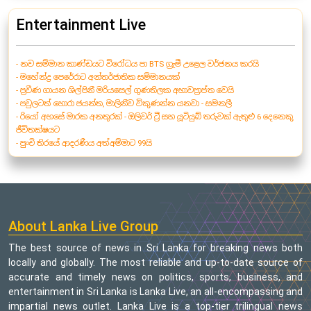
Entertainment Live
- නව සම්මාන කාණ්ඩයට විරෝධය පා BTS ග්‍රැමී උළෙල වර්ජනය කරයි
- මහේන්ද්‍ර පෙරේරාට අන්තර්ජාතික සම්මානයක්
- ප්‍රවීණ ගායන ශිල්පිනී මරියසෙල් ගුණතිලක අභාවප්‍රාප්ත වෙයි
- පවුලටත් හොරා ජයන්ත, මාලිනීව විකුණන්න යනවා - සමනලී
- රියෝ අහසේ මාරක අනතුරක් - ඔලිවර් ට්‍රී සහ යූටියුබ් තරුවක් ඇතුළු 6 දෙනෙකු
ජීවිතක්ෂයට
- පුංචි තිරයේ ආදරණීය අත්අම්මාට 99යි
About Lanka Live Group
The best source of news in Sri Lanka for breaking news both
locally and globally. The most reliable and up-to-date source of
accurate and timely news on politics, sports, business, and
entertainment in Sri Lanka is Lanka Live, an all-encompassing and
impartial news outlet. Lanka Live is a top-tier trilingual news