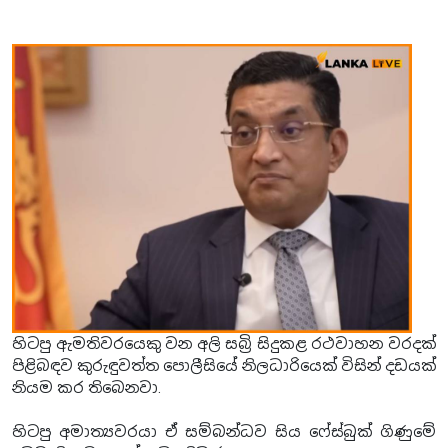
හිටපු ඇමතිවරයෙකු වන අලි සබ්‍රි සිදුකළ රථවාහන වරදක්
පිළිබඳව කුරුඳුවත්ත පොලීසියේ නිලධාරියෙක් විසින් දඩයක්
නියම කර තිබෙනවා.
හිටපු අමාත්‍යවරයා ඒ සම්බන්ධව සිය ෆේස්බුක් ගිණුමේ