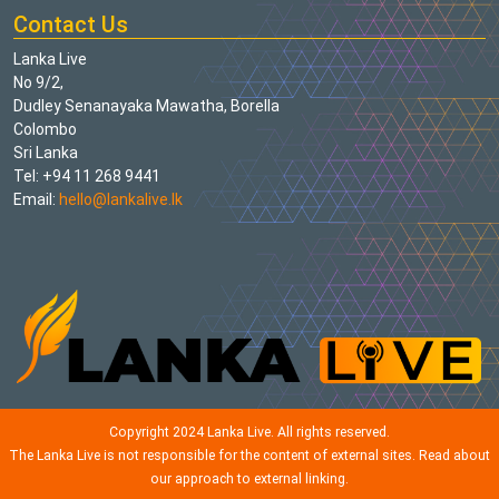
Contact Us
Lanka Live
No 9/2,
Dudley Senanayaka Mawatha, Borella
Colombo
Sri Lanka
Tel: +94 11 268 9441
Email:
hello@lankalive.lk
Copyright 2024 Lanka Live. All rights reserved.
The Lanka Live is not responsible for the content of external sites. Read about
our approach to external linking.