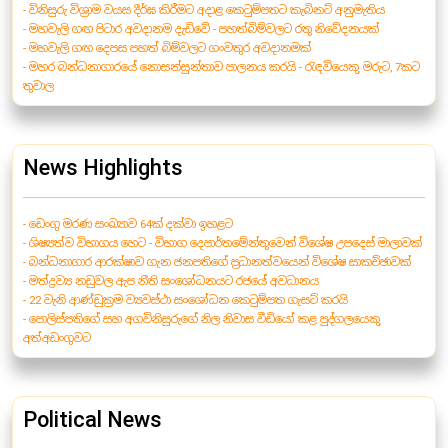
- විනිසුරු විශ්‍රාම වයස දීර්ඝ කිරීමට අදාළ කෙටුම්පතට කැබිනට් අනුමැතිය
- මහවැලි ගඟ පිටාර අවදානම දැඩිවේ - පහත්බිම්වලට රතු නිවේදනයක්
- මහවැලි ගඟ දෙපස පහත් බිම්වලට ගංවතුර අවදානමක්
- මහර බන්ධනාගාරයේ නොසන්සුන්තාව පාලනය කරයි - රැඳවියෙකු මරුට, 7කට
තුවාල
News Highlights
- ඩෙංගු මරණ සංඛ්‍යාව 64ක් දක්වා ඉහළට
- ශිෂ්‍යත්ව විභාගය හෙට - විභාග දෙපාර්තමේන්තුවෙන් විශේෂ උපදෙස් මාලාවක්
- බන්ධනාගාර ආරක්ෂාව ගැන ජනපතිගේ ප්‍රධානත්වයෙන් විශේෂ සාකච්ඡාවක්
- මත්ද්‍රව්‍ය නඩුවල ඇප නීති සංශෝධනයට රජයේ අවධානය
- 22 වැනි ආණ්ඩුක්‍රම ව්‍යවස්ථා සංශෝධන කෙටුම්පත ගැසට් කරයි
- පොලිස්පතිගේ සහ අගවිනිසුරුගේ නිල නිවාස වීඩියෝ කළ පුද්ගලයෙකු
අත්අඩංගුවට
Political News