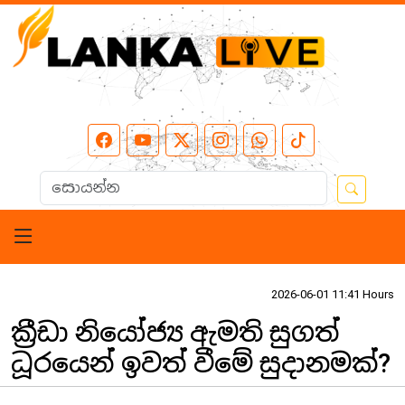
2026-06-01 11:41 Hours
ක්‍රීඩා නියෝජ්‍ය ඇමති සුගත්
ධූරයෙන් ඉවත් වීමේ සුදානමක්?