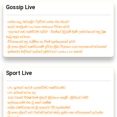
Gossip Live
- යන්න හැදු රත්නශ්‍රීට ටිල්වින් යන්න එපා කියයි?
- ලොව ජනප්‍රියම YouTuber MrBeast විවාහ වෙයි
- "ආදරයේ හඬ සැමවිටම වැඩියි" - විජේගේ දිවුරුම් දීමේ උත්සවයෙන් පසු ට්‍රිෂා
තැබූ අපූරු සටහන
- විවාහයෙන් පසු රශ්මිකා හා විජේ තුන්දෙනෙක් වෙයි
- ශ්‍රී ලංකා ක්‍රිකට් කණ්ඩායමේ දුර්වල ක්‍රීඩා විලාශය ගැන සංගාගෙන් සටහනක්
- ඉස්කෝල සිද්ධියේ ලාල්ගේ ප්‍රතිචාරයට Lanka Live අපෙන්
Sport Live
- LPL ශූරතාව ගෝල් ගැලන්ට්ස්ට කණ්ඩායමට
- LPL අවසන් සටන අද
- 2025 වසරේ විශිෂ්ඨතම ක්‍රිකට් ක්‍රීඩකයා පැතුම් - ක්‍රීඩිකාව චමරි
- ලෝකයෙන්ම එක වූ අපේ රුමේෂ්
- පාලිත බණ්ඩාරගෙන් ශ්‍රී ලංකාවට රිදී පදක්කමක්
- ශ්‍රී ලංකා ක්‍රිකට් නව ව්‍යවස්ථාවෙන් ඡන්ද ක්‍රමය සහ පරිපාලනයේ දැවැන්ත