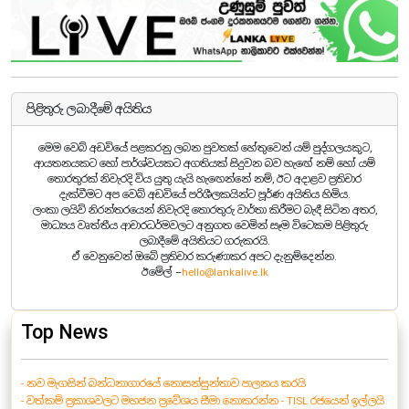
පිළිතුරු ලබාදීමේ අයිතිය
මෙම වෙබ් අඩවියේ පළකරනු ලබන පුවතක් හේතුවෙන් යම් පුද්ගලයකුට,
ආයතනයකට හෝ පාර්ශ්වයකට අගතියක් සිදුවන බව හැඟේ නම් හෝ යම්
තොරතුරක් නිවැරදි විය යුතු යැයි හැඟෙන්නේ නම්, ඊට අදාළව ප්‍රතිචාර
දැක්වීමට අප වෙබ් අඩවියේ පරිශීලකයින්ට පූර්ණ අයිතිය හිමිය.
ලංකා ලයිව් නිරන්තරයෙන් නිවැරදි තොරතුරු වාර්තා කිරීමට බැඳී සිටින අතර,
මාධ්‍යය වෘත්තීය ආචාරධර්මවලට අනුගත වෙමින් සෑම විටෙකම පිළිතුරු
ලබාදීමේ අයිතියට ගරුකරයි.
ඒ වෙනුවෙන් ඔබේ ප්‍රතිචාර කරුණාකර අපට දැනුම්දෙන්න.
ඊමේල් –
hello@lankalive.lk
Top News
- නව මැගසින් බන්ධනාගාරයේ නොසන්සුන්තාව පාලනය කරයි
- වත්කම් ප්‍රකාශවලට මහජන ප්‍රවේශය සීමා නොකරන්න - TISL රජයෙන් ඉල්ලයි