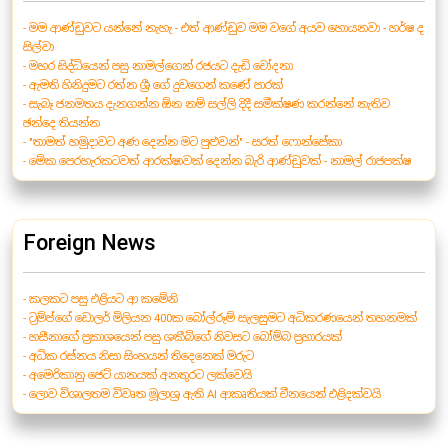
- මම ආණ්ඩුවට යන්නේ නැහැ - එත් ආණ්ඩුව මම වගේ අයව හොයනවා - හර්ෂ ද
සිල්වා
- මහර සිද්ධියෙන් පසු නාමල්ගෙන් රජයට දැඩි චෝදනා
- ඇමති හිනිදුමට රත්න ශ්‍රී ගේ දුවගෙන් කණේ පාරක්
- සැබෑ ජනමතය දැනගන්න ඕන නම් සල්ලි දිදී සමීක්ෂණ කරන්නේ නැතිව
ඡන්දෙ තියන්න
- "තාමත් හමුදාවට අණ දෙන්න මට පුළුවන්" - සරත් ෆොන්සේකා
- මේක පෙරහැරකටවත් ආරක්ෂාවක් දෙන්න බැරි ආණ්ඩුවක් - නාමල් රාජපක්ෂ
Foreign News
- කලකට පසු එළියට ආ කමේනි
- ට්‍රම්ප්ගේ ඩොලර් මිලියන 400ක බෝල්රූම් සැලසුමට අධිකරණයෙන් තහනමක්
- හසීනාගේ ප්‍රකාශයෙන් පසු ශකීබ්ගේ නිවසට බෝම්බ ප්‍රහාරයක්
- අධික රස්නය නිසා සිංහයන් තිදෙනෙක් මරුට
- අමෙරිකානු ජෙට් යානයක් අනතුරට ලක්වෙයි
- ලොව විශාලතම විවෘත මූලාශ්‍ර ඇති AI ආකෘතියක් චීනයෙන් එළිදක්වයි