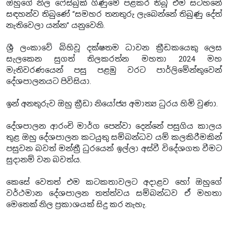
ඔහුගේ නිල ෆේස්බුක් ගිණුමේ පළකර තිබූ එම සටහනේ
සඳහන්ව තිබුණේ “සමහර තනතුරු ලැබෙන්නේ තිබුණු දේත්
නැතිවෙලා යන්න” යනුවෙනි.
ශ්‍රී ලංකාවේ බිහිවූ දක්ෂතම ධාවන ක්‍රීඩකයෙකු ලෙස
සැලකෙන සුගත් තිලකරත්න මහතා 2024 මහ
මැතිවරණයෙන් පසු පළමු වරට පාර්ලිමේන්තුවෙන්
දේශපාලනයට පිවිසියා.
ඉන් අනතුරුව ඔහු ක්‍රීඩා නියෝජ්‍ය අමාත්‍ය ධුරය හිමි වුණා.
දේශපාලන ආරංචි මාර්ග පෙන්වා දෙන්නේ පසුගිය කාලය
තුළ ඔහු දේශපාලන කටයුතු සම්බන්ධව යම් කලකිරීමකින්
පසුවන බවත් මන්ත්‍රී ධුරයෙන් ඉල්ලා අස්වී විදේශගත වීමට
සුදානම් වන බවත්ය.
කෙසේ වෙතත් එම කටකතාවලට අදාළව හෝ ඔහුගේ
වර්ථමාන දේශපාලන තත්ත්වය සම්බන්ධව ඒ මහතා
මෙතෙක් නිල ප්‍රකාශයක් සිදු කර නැහැ.