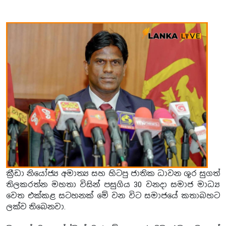
ක්‍රීඩා නියෝජ්‍ය අමාත්‍ය සහ හිටපු ජාතික ධාවන ශූර සුගත්
තිලකරත්න මහතා විසින් පසුගිය 30 වනදා සමාජ මාධ්‍ය
වෙත එක්කළ සටහනක් මේ වන විට සමාජයේ කතාබහට
ලක්ව තිබෙනවා.