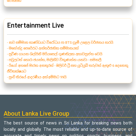
වෙනසක්
Entertainment Live
- නව සම්මාන කාණ්ඩයට විරෝධය පා BTS ග්‍රැමී උළෙල වර්ජනය කරයි
- මහේන්ද්‍ර පෙරේරාට අන්තර්ජාතික සම්මානයක්
- ප්‍රවීණ ගායන ශිල්පිනී මරියසෙල් ගුණතිලක අභාවප්‍රාප්ත වෙයි
- පවුලටත් හොරා ජයන්ත, මාලිනීව විකුණන්න යනවා - සමනලී
- රියෝ අහසේ මාරක අනතුරක් - ඔලිවර් ට්‍රී සහ යූටියුබ් තරුවක් ඇතුළු 6 දෙනෙකු
ජීවිතක්ෂයට
- පුංචි තිරයේ ආදරණීය අත්අම්මාට 99යි
About Lanka Live Group
The best source of news in Sri Lanka for breaking news both
locally and globally. The most reliable and up-to-date source of
accurate and timely news on politics, sports, business, and