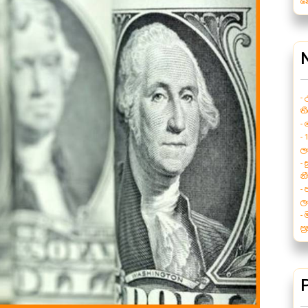
න
- 
ත
-
- 
ල
-
නී
-
ල
-
ප්