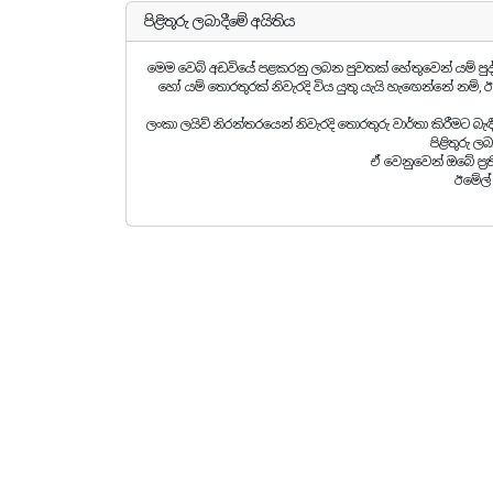
පිළිතුරු ලබාදීමේ අයිතිය
මෙම වෙබ් අඩවියේ පළකරනු ලබන පුවතක් හේතුවෙන් යම් ප
හෝ යම් තොරතුරක් නිවැරදි විය යුතු යැයි හැඟෙන්නේ නම්, ඊ
ලංකා ලයිව් නිරන්තරයෙන් නිවැරදි තොරතුරු වාර්තා කිරීමට බ
පිළිතුරු ල
ඒ වෙනුවෙන් ඔබේ ප්‍
ඊමේල්