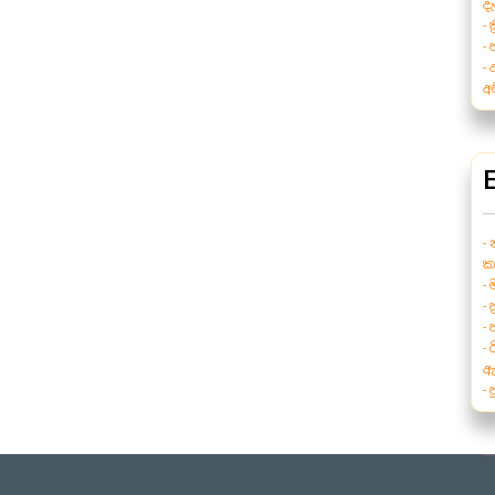
ද
-
-
-
අප
-
ක
-
- 
-
- 
ඇ
-