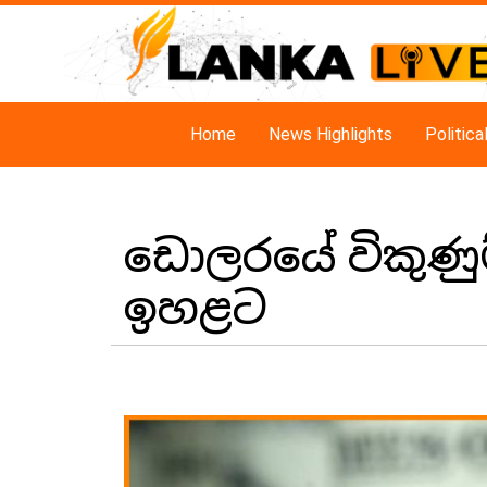
Home
News Highlights
Politic
ඩොලරයේ විකුණුම් 
ඉහළට