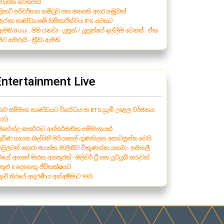
ැවැන්ත වෙනසක්
 ක්‍රිකට් පරිවර්තන කමිටුව සහ ජනපති අතර හමුවක්
 ජැෆ්නා කණ්ඩායමේ හිමිකාරීත්වය IPG යටතට
 ඇමති Busy : මම යනවා - යුපුන් / යුපුන්ගේ ඉල්ලීම වෙනස් : ඒක
ිට අමාරුයි - ක්‍රීඩා ඇමති
Entertainment Live
 නව සම්මාන කාණ්ඩයට විරෝධය පා BTS ග්‍රැමී උළෙල වර්ජනය
රයි
 මහේන්ද්‍ර පෙරේරාට අන්තර්ජාතික සම්මානයක්
ප්‍රවීණ ගායන ශිල්පිනී මරියසෙල් ගුණතිලක අභාවප්‍රාප්ත වෙයි
 පවුලටත් හොරා ජයන්ත, මාලිනීව විකුණන්න යනවා - සමනලී
රියෝ අහසේ මාරක අනතුරක් - ඔලිවර් ට්‍රී සහ යූටියුබ් තරුවක්
තුළු 6 දෙනෙකු ජීවිතක්ෂයට
 පුංචි තිරයේ ආදරණීය අත්අම්මාට 99යි