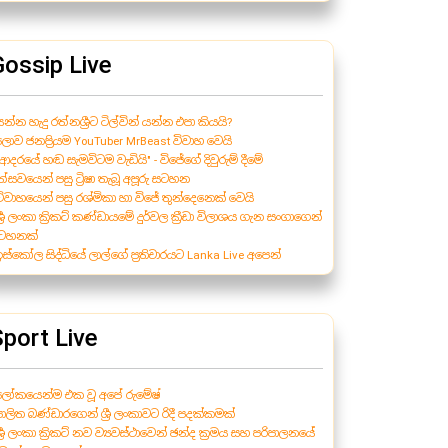
Gossip Live
යන්න හැදු රත්නශ්‍රීට ටිල්වින් යන්න එපා කියයි?
 ලොව ජනප්‍රියම YouTuber MrBeast විවාහ වෙයි
"ආදරයේ හඬ සැමවිටම වැඩියි" - විජේගේ දිවුරුම් දීමේ
්සවයෙන් පසු ට්‍රිෂා තැබූ අපූරු සටහන
 විවාහයෙන් පසු රශ්මිකා හා විජේ තුන්දෙනෙක් වෙයි
ශ්‍රී ලංකා ක්‍රිකට් කණ්ඩායමේ දුර්වල ක්‍රීඩා විලාශය ගැන සංගාගෙන්
ටහනක්
 ඉස්කෝල සිද්ධියේ ලාල්ගේ ප්‍රතිචාරයට Lanka Live අපෙන්
port Live
 ලෝකයෙන්ම එක වූ අපේ රුමේෂ්
පාලිත බණ්ඩාරගෙන් ශ්‍රී ලංකාවට රිදී පදක්කමක්
ශ්‍රී ලංකා ක්‍රිකට් නව ව්‍යවස්ථාවෙන් ඡන්ද ක්‍රමය සහ පරිපාලනයේ