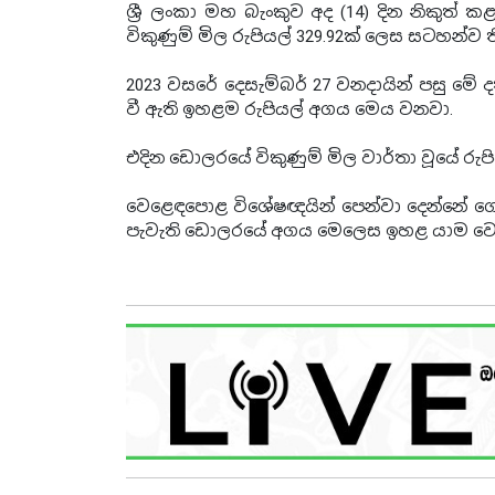
ශ්‍රී ලංකා මහ බැංකුව අද (14) දින නිකුත
විකුණුම් මිල රුපියල් 329.92ක් ලෙස සටහන්ව 
2023 වසරේ දෙසැම්බර් 27 වනදායින් පසු මේ
වී ඇති ඉහළම රුපියල් අගය මෙය වනවා.
එදින ඩොලරයේ විකුණුම් මිල වාර්තා වූයේ රුපිය
වෙළෙඳපොළ විශේෂඥයින් පෙන්වා දෙන්නේ ගෙ
පැවැති ඩොලරයේ අගය මෙලෙස ඉහළ යාම වෙ