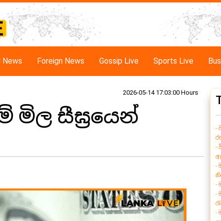
al News
Foreign News
Gossip Live
Sports Live
Bus
2026-05-14 17:03:00 Hours
මිල සීඝ්‍රයෙන්
-
ර
- 
අ
-
න
-
-
ර
-