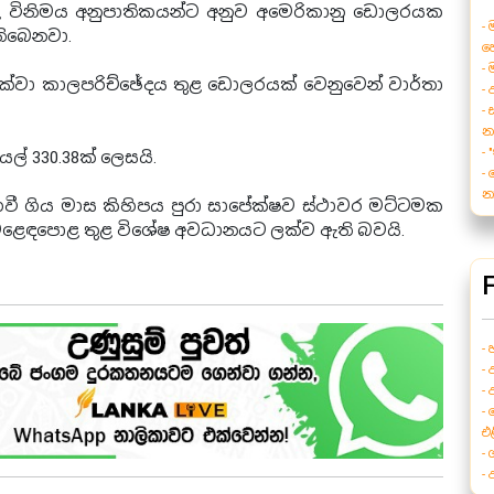
් කළ විනිමය අනුපාතිකයන්ට අනුව අමෙරිකානු ඩොලරයක
-
තිබෙනවා.
හ
-
 දක්වා කාලපරිච්ඡේදය තුළ ඩොලරයක් වෙනුවෙන් වාර්තා
-
-
න
-
ල් 330.38ක් ලෙසයි.
-
න
වී ගිය මාස කිහිපය පුරා සාපේක්ෂව ස්ථාවර මට්ටමක
ළෙඳපොළ තුළ විශේෂ අවධානයට ලක්ව ඇති බවයි.
-
-
-
-
එ
-
-