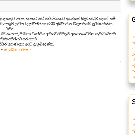
ුද්ගලයකුට, ආයතනයකට හෝ පාර්ශ්වයකට අගතියක් සිදුවන බව හැඟේ නම්
ට අදාළව ප්‍රතිචාර දැක්වීමට අප වෙබ් අඩවියේ පරිශීලකයින්ට පූර්ණ අයිතිය
හිමිය.
ැඳී සිටින අතර, මාධ්‍යය වෘත්තීය ආචාරධර්මවලට අනුගත වෙමින් සෑම විටෙකම
- 
බාදීමේ අයිතියට ගරුකරයි.
-
රතිචාර කරුණාකර අපට දැනුම්දෙන්න.
- 
 –
hello@lankalive.lk
උත
-
- 
ස
-
S
-
- 
- 