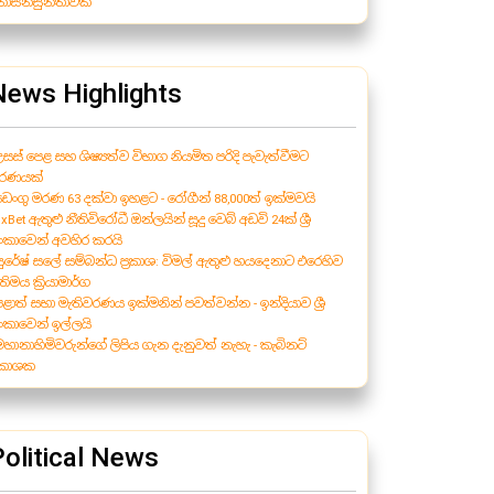
ොසන්සුන්තාවක්
News Highlights
උසස් පෙළ සහ ශිෂ්‍යත්ව විභාග නියමිත පරිදි පැවැත්වීමට
ීරණයක්
 ඩෙංගු මරණ 63 දක්වා ඉහළට - රෝගීන් 88,000ත් ඉක්මවයි
1xBet ඇතුළු නීතිවිරෝධී ඔන්ලයින් සූදු වෙබ් අඩවි 24ක් ශ්‍රී
ංකාවෙන් අවහිර කරයි
 සුරේෂ් සලේ සම්බන්ධ ප්‍රකාශ: විමල් ඇතුළු හයදෙනාට එරෙහිව
තිමය ක්‍රියාමාර්ග
 පළාත් සභා මැතිවරණය ඉක්මනින් පවත්වන්න - ඉන්දියාව ශ්‍රී
ංකාවෙන් ඉල්ලයි
 මහානාහිමිවරුන්ගේ ලිපිය ගැන දැනුවත් නැහැ - කැබිනට්
‍රකාශක
Political News