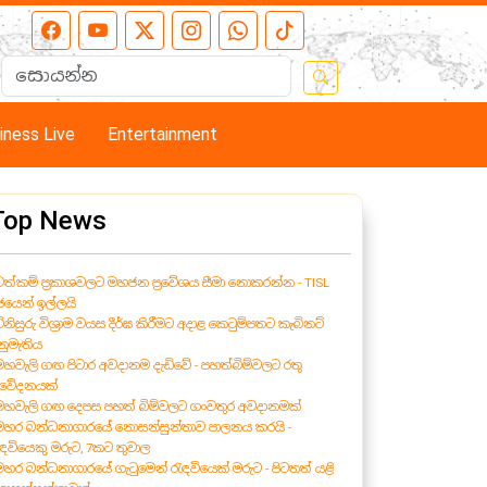
iness Live
Entertainment
Top News
 වත්කම් ප්‍රකාශවලට මහජන ප්‍රවේශය සීමා නොකරන්න - TISL
ජයෙන් ඉල්ලයි
විනිසුරු විශ්‍රාම වයස දීර්ඝ කිරීමට අදාළ කෙටුම්පතට කැබිනට්
නුමැතිය
 මහවැලි ගඟ පිටාර අවදානම දැඩිවේ - පහත්බිම්වලට රතු
ිවේදනයක්
 මහවැලි ගඟ දෙපස පහත් බිම්වලට ගංවතුර අවදානමක්
 මහර බන්ධනාගාරයේ නොසන්සුන්තාව පාලනය කරයි -
ැඳවියෙකු මරුට, 7කට තුවාල
 මහර බන්ධනාගාරයේ ගැටුමෙන් රැඳවියෙක් මරුට - පිටතත් යළි