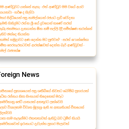
 මම ආණ්ඩුවට යන්නේ නැහැ - එත් ආණ්ඩුව මම වගේ අයව
ොයනවා - හර්ෂ ද සිල්වා
 මහර සිද්ධියෙන් පසු නාමල්ගෙන් රජයට දැඩි චෝදනා
 ඇමති හිනිදුමට රත්න ශ්‍රී ගේ දුවගෙන් කණේ පාරක්
 සැබෑ ජනමතය දැනගන්න ඕන නම් සල්ලි දිදී සමීක්ෂණ කරන්නේ
ැතිව ඡන්දෙ තියන්න
 "තාමත් හමුදාවට අණ දෙන්න මට පුළුවන්" - සරත් ෆොන්සේකා
 මේක පෙරහැරකටවත් ආරක්ෂාවක් දෙන්න බැරි ආණ්ඩුවක් -
ාමල් රාජපක්ෂ
Foreign News
 හසීනාගේ ප්‍රකාශයෙන් පසු ශකීබ්ගේ නිවසට බෝම්බ ප්‍රහාරයක්
 අධික රස්නය නිසා සිංහයන් තිදෙනෙක් මරුට
 අමෙරිකානු ජෙට් යානයක් අනතුරට ලක්වෙයි
 ලොව විශාලතම විවෘත මූලාශ්‍ර ඇති AI ආකෘතියක් චීනයෙන්
ළිදක්වයි
 ගාසා සාම සැලැස්මට එකඟතාවක් ඇතිවූ බව ට්‍රම්ප් කියයි
 අමෙරිකාවෙන් ඉරානයට දැවැන්ත ප්‍රහාර මාලාවක්