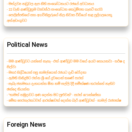
- මත්ද්‍රව්‍ය නඩුවල ඇප නීති සංශෝධනයට රජයේ අවධානය
- 22 වැනි ආණ්ඩුක්‍රම ව්‍යවස්ථා සංශෝධන කෙටුම්පත ගැසට් කරයි
- පොලිස්පතිගේ සහ අගවිනිසුරුගේ නිල නිවාස වීඩියෝ කළ පුද්ගලයෙකු
අත්අඩංගුවට
Political News
- මම ආණ්ඩුවට යන්නේ නැහැ - එත් ආණ්ඩුව මම වගේ අයව හොයනවා - හර්ෂ ද
සිල්වා
- මහර සිද්ධියෙන් පසු නාමල්ගෙන් රජයට දැඩි චෝදනා
- ඇමති හිනිදුමට රත්න ශ්‍රී ගේ දුවගෙන් කණේ පාරක්
- සැබෑ ජනමතය දැනගන්න ඕන නම් සල්ලි දිදී සමීක්ෂණ කරන්නේ නැතිව
ඡන්දෙ තියන්න
- "තාමත් හමුදාවට අණ දෙන්න මට පුළුවන්" - සරත් ෆොන්සේකා
- මේක පෙරහැරකටවත් ආරක්ෂාවක් දෙන්න බැරි ආණ්ඩුවක් - නාමල් රාජපක්ෂ
Foreign News