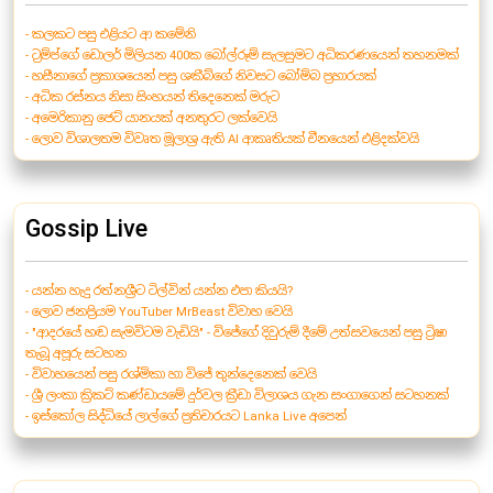
- කලකට පසු එළියට ආ කමේනි
- ට්‍රම්ප්ගේ ඩොලර් මිලියන 400ක බෝල්රූම් සැලසුමට අධිකරණයෙන් තහනමක්
- හසීනාගේ ප්‍රකාශයෙන් පසු ශකීබ්ගේ නිවසට බෝම්බ ප්‍රහාරයක්
- අධික රස්නය නිසා සිංහයන් තිදෙනෙක් මරුට
- අමෙරිකානු ජෙට් යානයක් අනතුරට ලක්වෙයි
- ලොව විශාලතම විවෘත මූලාශ්‍ර ඇති AI ආකෘතියක් චීනයෙන් එළිදක්වයි
Gossip Live
- යන්න හැදු රත්නශ්‍රීට ටිල්වින් යන්න එපා කියයි?
- ලොව ජනප්‍රියම YouTuber MrBeast විවාහ වෙයි
- "ආදරයේ හඬ සැමවිටම වැඩියි" - විජේගේ දිවුරුම් දීමේ උත්සවයෙන් පසු ට්‍රිෂා
තැබූ අපූරු සටහන
- විවාහයෙන් පසු රශ්මිකා හා විජේ තුන්දෙනෙක් වෙයි
- ශ්‍රී ලංකා ක්‍රිකට් කණ්ඩායමේ දුර්වල ක්‍රීඩා විලාශය ගැන සංගාගෙන් සටහනක්
- ඉස්කෝල සිද්ධියේ ලාල්ගේ ප්‍රතිචාරයට Lanka Live අපෙන්