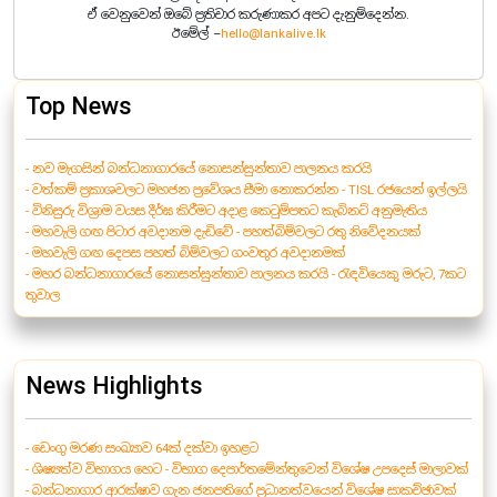
ඒ වෙනුවෙන් ඔබේ ප්‍රතිචාර කරුණාකර අපට දැනුම්දෙන්න.
ඊමේල් –
hello@lankalive.lk
Top News
- නව මැගසින් බන්ධනාගාරයේ නොසන්සුන්තාව පාලනය කරයි
- වත්කම් ප්‍රකාශවලට මහජන ප්‍රවේශය සීමා නොකරන්න - TISL රජයෙන් ඉල්ලයි
- විනිසුරු විශ්‍රාම වයස දීර්ඝ කිරීමට අදාළ කෙටුම්පතට කැබිනට් අනුමැතිය
- මහවැලි ගඟ පිටාර අවදානම දැඩිවේ - පහත්බිම්වලට රතු නිවේදනයක්
- මහවැලි ගඟ දෙපස පහත් බිම්වලට ගංවතුර අවදානමක්
- මහර බන්ධනාගාරයේ නොසන්සුන්තාව පාලනය කරයි - රැඳවියෙකු මරුට, 7කට
තුවාල
News Highlights
- ඩෙංගු මරණ සංඛ්‍යාව 64ක් දක්වා ඉහළට
- ශිෂ්‍යත්ව විභාගය හෙට - විභාග දෙපාර්තමේන්තුවෙන් විශේෂ උපදෙස් මාලාවක්
- බන්ධනාගාර ආරක්ෂාව ගැන ජනපතිගේ ප්‍රධානත්වයෙන් විශේෂ සාකච්ඡාවක්