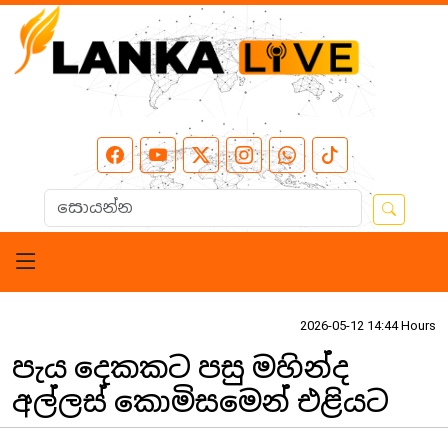
2026-05-12 14:44 Hours
පැය දෙකකට පසු මහින්ද
අල්ලස් කොමිසමෙන් එළියට