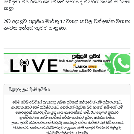
චෝදනා විමර්ශන කොමිෂන් සභාවද විමර්ශනයක් ආරම්භ
කළා.
ඊට අදාළව පසුගිය මාර්තු 12 වනදා කපිල චන්ද්‍රසේන මහතා
නැවත අත්අඩංගුවට ගැනුණා.
පිළිතුරු ලබාදීමේ අයිතිය
මෙම වෙබ් අඩවියේ පළකරනු ලබන පුවතක් හේතුවෙන් යම් පුද්ගලයකුට,
ආයතනයකට හෝ පාර්ශ්වයකට අගතියක් සිදුවන බව හැඟේ නම් හෝ යම්
තොරතුරක් නිවැරදි විය යුතු යැයි හැඟෙන්නේ නම්, ඊට අදාළව ප්‍රතිචාර
දැක්වීමට අප වෙබ් අඩවියේ පරිශීලකයින්ට පූර්ණ අයිතිය හිමිය.
ලංකා ලයිව් නිරන්තරයෙන් නිවැරදි තොරතුරු වාර්තා කිරීමට බැඳී සිටින අතර,
මාධ්‍යය වෘත්තීය ආචාරධර්මවලට අනුගත වෙමින් සෑම විටෙකම පිළිතුරු
ලබාදීමේ අයිතියට ගරුකරයි.