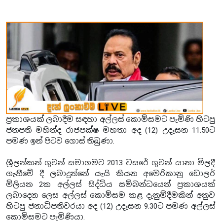
ප්‍රකාශයක් ලබාදීම සඳහා අල්ලස් කොමිසමට පැමිණි හිටපු
ජනපති මහින්ද රාජපක්ෂ මහතා අද (12) උදෑසන 11.50ට
පමණ ඉන් පිටව ගොස් තිබුණා.
ශ්‍රීලන්කන් ගුවන් සමාගමට 2013 වසරේ ගුවන් යානා මිලදී
ගැනීමේ දී ලබාදුන්නේ යැයි කියන අමෙරිකානු ඩොලර්
මිලියන 2ක අල්ලස් සිද්ධිය සම්බන්ධයෙන් ප්‍රකාශයක්
ලබාදෙන ලෙස අල්ලස් කොමිසම කළ දැනුම්දීමකින් අනුව
හිටපු ජනාධිපතිවරයා අද (12) උදෑසන 9.30ට පමණ අල්ලස්
කොමිසමට පැමිණියා.