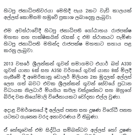
හිටපු ජනාධිපතිවරයා මෙහිදී පැය 2කට වැඩි කාලයක්
අල්ලස් කොමිසම හමුවේ ප්‍රකාශ ලබාදෙනු ලැබුවා.
එම අවස්ථාවේදී හිටපු ජනාධිපති ගෝඨාභය රාජපක්ෂ
මහතා සහ පාක්ෂිකයින් රැසක් ද එම ස්ථානයට පැමිණ
හිටපු ජනාධිපති මහින්ද රාජපක්ෂ මහතාට සහාය පළ
කරනු ලැබුවා.
2013 වසරේ ශ්‍රීලන්කන් ගුවන් සමාගමට එයාර් බස් A330
ගුවන් යානා 6ක් සහ A350 වර්ගයේ ගුවන් යානා 8ක් මිලදී
ගැනීමේ දී අමෙරිකානු ඩොලර් මිලියන 2ක මුදලක් අල්ලස්
ලෙස ගත් බවට එවක ශ්‍රීලන්කන් ගුවන් සේවයේ ප්‍රධාන
විධායක නිලධාරී මියගිය කපිල චන්ද්‍රසේනට සහ ඔහුගේ
බිරිඳ වන නියෝමාලි විජේනායකට චෝදනා එල්ල වුණා.
අදාළ විමර්ශනයේ දී අල්ලස් පනත සහ දූෂණ විරෝධී පනත
යටතට ගැනෙන වරද අනාවරණය වී තිබුණා.
ඒ හේතුවෙන් එම සිද්ධිය සම්බන්ධව අල්ලස් හෝ දූෂණ