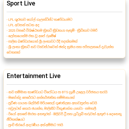
Sport Live
- LPL ශූරතාව ගෝල් ගැලන්ට්ස්ට කණ්ඩායමට
- LPL අවසන් සටන අද
- 2025 වසරේ විශිෂ්ඨතම ක්‍රිකට් ක්‍රීඩකයා පැතුම් - ක්‍රීඩිකාව චමරි
- ලෝකයෙන්ම එක වූ අපේ රුමේෂ්
- පාලිත බණ්ඩාරගෙන් ශ්‍රී ලංකාවට රිදී පදක්කමක්
- ශ්‍රී ලංකා ක්‍රිකට් නව ව්‍යවස්ථාවෙන් ඡන්ද ක්‍රමය සහ පරිපාලනයේ දැවැන්ත
වෙනසක්
Entertainment Live
- නව සම්මාන කාණ්ඩයට විරෝධය පා BTS ග්‍රැමී උළෙල වර්ජනය කරයි
- මහේන්ද්‍ර පෙරේරාට අන්තර්ජාතික සම්මානයක්
- ප්‍රවීණ ගායන ශිල්පිනී මරියසෙල් ගුණතිලක අභාවප්‍රාප්ත වෙයි
- පවුලටත් හොරා ජයන්ත, මාලිනීව විකුණන්න යනවා - සමනලී
- රියෝ අහසේ මාරක අනතුරක් - ඔලිවර් ට්‍රී සහ යූටියුබ් තරුවක් ඇතුළු 6 දෙනෙකු
ජීවිතක්ෂයට
- පුංචි තිරයේ ආදරණීය අත්අම්මාට 99යි