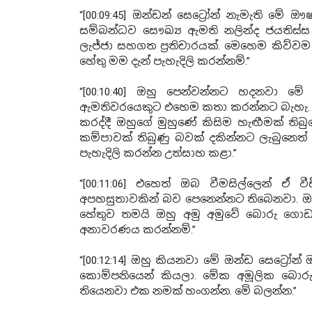
“[00:09:45] ඔන්ඩන් සෙට්‍රෝන් නැමැති 
සම්බන්ධව සෞඛ්‍ය ඇමති නලින්ද ජයතිස්
ලැජ්ජා සහගත ප්‍රතිචාරයක්. මෙහෙම කිව්ව
හේතු මම දැන් පැහැදිලි කරන්නම්.”
“[00:10:40] ඔහු පෙන්වන්නට හදනවා ම
ඇමතිවරයෙකුට එහෙම කතා කරන්නට බැහැ. ඔ
කරද්දී ඔහුගේ මුහුණේ කිසිම හැඟීමක් තිබු
කම්පාවක් තිබුණු බවක් දකින්නට ලැබුනෙත
පැහැදිලි කරන්න උත්සාහ කළා.”
“[00:11:06] එහෙත් ඔබ වීමසිල්ලෙන් ඒ
අපහසුතාවකින් බව පෙනෙන්නට තිබෙනවා. 
හේතුව තමයි ඔහු අමු අමුවේ බොරු ගොඩ
අනාවරණය කරන්නම්.”
“[00:12:14] ඔහු කියනවා මේ ඔන්ඩ සෙට්‍රෝ
කොම්පනියෙන් කියලා. මේක අමූලික බොර
තියෙනවා එක නමක් හංගන්න. මේ බලන්න.”