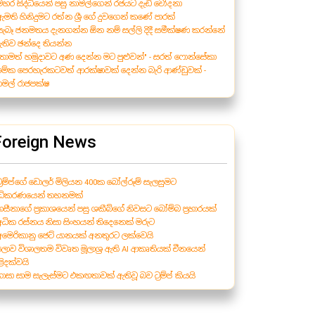
 මහර සිද්ධියෙන් පසු නාමල්ගෙන් රජයට දැඩි චෝදනා
 ඇමති හිනිදුමට රත්න ශ්‍රී ගේ දුවගෙන් කණේ පාරක්
 සැබෑ ජනමතය දැනගන්න ඕන නම් සල්ලි දිදී සමීක්ෂණ කරන්නේ
ැතිව ඡන්දෙ තියන්න
 "තාමත් හමුදාවට අණ දෙන්න මට පුළුවන්" - සරත් ෆොන්සේකා
 මේක පෙරහැරකටවත් ආරක්ෂාවක් දෙන්න බැරි ආණ්ඩුවක් -
ාමල් රාජපක්ෂ
Foreign News
 ට්‍රම්ප්ගේ ඩොලර් මිලියන 400ක බෝල්රූම් සැලසුමට
ධිකරණයෙන් තහනමක්
 හසීනාගේ ප්‍රකාශයෙන් පසු ශකීබ්ගේ නිවසට බෝම්බ ප්‍රහාරයක්
 අධික රස්නය නිසා සිංහයන් තිදෙනෙක් මරුට
 අමෙරිකානු ජෙට් යානයක් අනතුරට ලක්වෙයි
 ලොව විශාලතම විවෘත මූලාශ්‍ර ඇති AI ආකෘතියක් චීනයෙන්
ළිදක්වයි
 ගාසා සාම සැලැස්මට එකඟතාවක් ඇතිවූ බව ට්‍රම්ප් කියයි