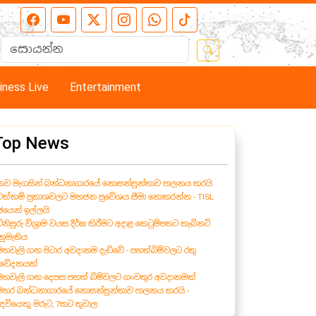
iness Live
Entertainment
Top News
 නව මැගසින් බන්ධනාගාරයේ නොසන්සුන්තාව පාලනය කරයි
 වත්කම් ප්‍රකාශවලට මහජන ප්‍රවේශය සීමා නොකරන්න - TISL
ජයෙන් ඉල්ලයි
විනිසුරු විශ්‍රාම වයස දීර්ඝ කිරීමට අදාළ කෙටුම්පතට කැබිනට්
නුමැතිය
 මහවැලි ගඟ පිටාර අවදානම දැඩිවේ - පහත්බිම්වලට රතු
ිවේදනයක්
 මහවැලි ගඟ දෙපස පහත් බිම්වලට ගංවතුර අවදානමක්
 මහර බන්ධනාගාරයේ නොසන්සුන්තාව පාලනය කරයි -
ැඳවියෙකු මරුට, 7කට තුවාල