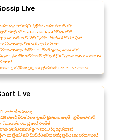
Gossip Live
යන්න හැදු රත්නශ්‍රීට ටිල්වින් යන්න එපා කියයි?
 ලොව ජනප්‍රියම YouTuber MrBeast විවාහ වෙයි
"ආදරයේ හඬ සැමවිටම වැඩියි" - විජේගේ දිවුරුම් දීමේ
්සවයෙන් පසු ට්‍රිෂා තැබූ අපූරු සටහන
 විවාහයෙන් පසු රශ්මිකා හා විජේ තුන්දෙනෙක් වෙයි
ශ්‍රී ලංකා ක්‍රිකට් කණ්ඩායමේ දුර්වල ක්‍රීඩා විලාශය ගැන සංගාගෙන්
ටහනක්
 ඉස්කෝල සිද්ධියේ ලාල්ගේ ප්‍රතිචාරයට Lanka Live අපෙන්
port Live
 LPL අවසන් සටන අද
2025 වසරේ විශිෂ්ඨතම ක්‍රිකට් ක්‍රීඩකයා පැතුම් - ක්‍රීඩිකාව චමරි
 ලෝකයෙන්ම එක වූ අපේ රුමේෂ්
පාලිත බණ්ඩාරගෙන් ශ්‍රී ලංකාවට රිදී පදක්කමක්
ශ්‍රී ලංකා ක්‍රිකට් නව ව්‍යවස්ථාවෙන් ඡන්ද ක්‍රමය සහ පරිපාලනයේ