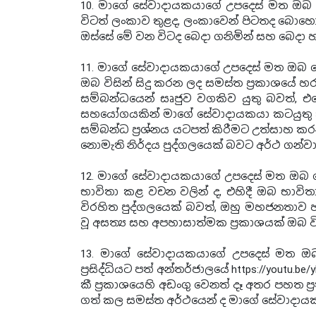
10. මාගේ සේවාදායකයාගේ උපදෙස් මත ඔබ ව
විටත් ලංකාව තුළද, ලංකාවෙන් පිටතද බොහෝ 
ඔස්සේ මේ වන විටද බෙදා ගනිමින් සහ බෙදා හ
11. මාගේ සේවාදායකයාගේ උපදෙස් මත ඔබ වෙත
ඔබ විසින් සිදු කරන ලද සමස්ත ප්‍රකාශයේ
සම්බන්ධයෙන් සෘජුව වගකිව යුතු බවත්
සහයෝගයකින් මාගේ සේවාදායකයා කටයුතු
සම්බන්ධ ප්‍රශ්නය යටපත් කිරීමට උත්සාහ 
නොමැති නිර්දය පුද්ගලයෙක් බවට අර්ථ ගන්ව
12. මාගේ සේවාදායකයාගේ උපදෙස් මත ඔබ වෙත
භාවිතා කළ වචන වලින් ද, එහිදී ඔබ භාවි
විරහිත පුද්ගලයෙක් බවත්, ඔහු මහජනතාව හම
වූ අසත්‍ය සහ අපහාසාත්මක ප්‍රකාශයක් ඔබ විස
13. මාගේ සේවාදායකයාගේ උපදෙස් මත ඔබ වෙ
ප්‍රසිද්ධියට පත් අන්තර්ජාලයේ https://youtu
කී ප්‍රකාශයෙහි අඩංගු වෙනත් දෑ අතර පහත ප්
ගත් කල සමස්ත අර්ථයෙන් ද මාගේ සේවාදා