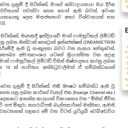
ද
 දැනුම් දී සිටින්නේ, මාගේ සේවාදායකයා සිය දීර්ඝ
-
් චරිතයක් පවත්වා ගෙන ගොස් ඇති බවත්, අවංක
 නායකයෙකු ලෙස මහජනතාව අතර විශ්වාසයක් සහ
යි.
ටින්නේ, මෑතකදී ඉන්දියාවේ මාන් ෆාමසූටිකල් ලිමිටඩ්
කරනු ලබන ඔන්ඩාන් සෙට්‍රොන් ඉන්ජෙක්ෂන් (ONDANSETRON
-
ිරීමේදී ඇති වූ සංකූලතා බවට වන සැකය හේතුවෙන්,
ක
ඛ්‍ය අමාත්‍යාංශය යටතේ ක්‍රියාත්මක වන අදාළ
-
න් ෆාමසූටිකල් ලිමිටඩ් විසින් නිෂ්පාදනය කරනු ලබන
- 
10 ක් භාවිතය අත්හිටුවාලීමත් ඒ සම්බන්ධයෙන්
-
.
- 
ඇ
-
ත දැනුම් දී සිටින්නේ, එකී ඖෂධ සම්බන්ධ ඇති වූ
ගෙන යනු ලබන කාරිගේ චැනල් එක (Kaarige Channel eka |
පනස් දෙකකට ආසන්න කාලයක් විකාශනය වන ” මිනිස් ජීවිත
ේ ගජ මිතුරා, නගරාධිපති බැල්තසාර්ගේ මස්සිනා, ඇමති
වැඩසටහනක් පළකර මේ වන විටත් යුටියුබ් වෙබ්අඩවිය