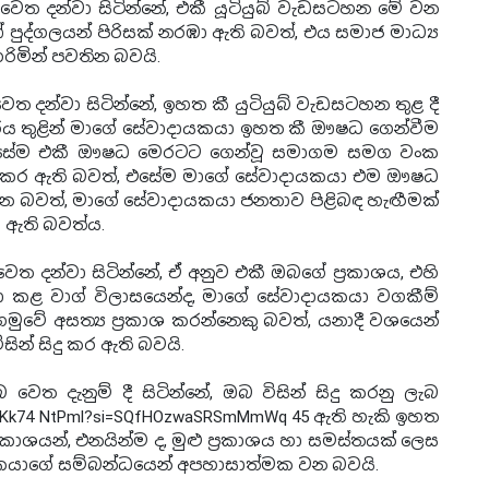
ෙත දන්වා සිටින්නේ, එකී යූටියුබ් වැඩසටහන මේ වන
පුද්ගලයන් පිරිසක් නරඹා ඇති බවත්, එය සමාජ මාධ්‍ය
රිමින් පවතින බවයි.
 දන්වා සිටින්නේ, ඉහත කී යුටියුබ් වැඩසටහන තුළ දී
 හරය තුළින් මාගේ සේවාදායකයා ඉහත කී ඖෂධ ගෙන්වීම
, එසේම එකී ඖෂධ මෙරටට ගෙන්වූ සමාගම සමග වංක
 කර ඇති බවත්, එසේම මාගේ සේවාදායකයා එම ඖෂධ
කරන බවත්, මාගේ සේවාදායකයා ජනතාව පිළිබඳ හැඟීමක්
ා ඇති බවත්ය.
 දන්වා සිටින්නේ, ඒ අනුව එකී ඔබගේ ප්‍රකාශය, එහි
තා කළ වාග් විලාසයෙන්ද, මාගේ සේවාදායකයා වගකීම්
ුවේ අසත්‍ය ප්‍රකාශ කරන්නෙකු බවත්, යනාදී වශයෙන්
ින් සිදු කර ඇති බවයි.
ත දැනුම් දී සිටින්නේ, ඔබ විසින් සිදු කරනු ලැබ
.be/yKk74 NtPml?si=SQfHOzwaSRSmMmWq 45 ඇති හැකි ඉහත
‍රකාශයන්, එනයින්ම ද, මුළු ප්‍රකාශය හා සමස්තයක් ලෙස
යකයාගේ සම්බන්ධයෙන් අපහාසාත්මක වන බවයි.