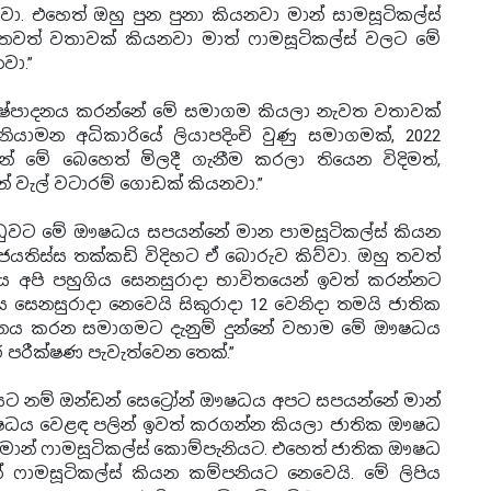
ිනවා. එහෙත් ඔහු පුන පුනා කියනවා මාන් සාමසූටිකල්ස්
වත් වතාවක් කියනවා මාත් ෆාමසූටිකල්ස් වලට මේ
වා.”
 නිෂ්පාදනය කරන්නේ මේ සමාගම කියලා නැවත වතාවක්
මන අධිකාරියේ ලියාපදිංචි වුණු සමාගමක්, 2022
තින් මේ බෙහෙත් මිලදී ගැනීම කරලා තියෙන විදිමත්,
ෙන් වැල් වටාරම් ගොඩක් කියනවා.”
ි ආණ්ඩුවට මේ ඖෂධය සපයන්නේ මාන පාමසූටිකල්ස් කියන
ජයතිස්ස තක්කඩි විදිහට ඒ බොරුව කිව්වා. ඔහු තවත්
ධය අපි පහුගිය සෙනසුරාදා භාවිතයෙන් ඉවත් කරන්නට
සෙනසුරාදා නෙවෙයි සිකුරාදා 12 වෙනිදා තමයි ජාතික
ය කරන සමාගමට දැනුම් දුන්නේ වහාම මේ ඖෂධය
 පරීක්ෂණ පැවැත්වෙන තෙක්.”
ාරයට නම් ඔන්ඩන් සෙට්‍රෝන් ඖෂධය අපට සපයන්නේ මාන්
 ඖෂධය වෙළඳ පලින් ඉවත් කරගන්න කියලා ජාතික ඖෂධ
 මාන් ෆාමසූටිකල්ස් කොම්පැනියට. එහෙත් ජාතික ඖෂධ
 ෆාමසූටිකල්ස් කියන කම්පනියට නෙවෙයි. මේ ලිපිය