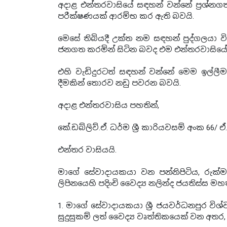
අදාළ එන්තරවාසියේ සඳහන් වන්නේ ප්‍රශ
පරීක්ෂණයක් ආරම්භ කර ඇති බවයි.
මෙසේ තිබියදී උක්ත නම සඳහන් පුද්ගලයා වි
ජනගත කරමින් සිටින බවද එම එන්තරවාසියේ ප
එහි වැඩිදුරටත් සඳහන් වන්නේ මෙම ඉල්ලීම
දීමකින් තොරව නඩු පවරන බවයි.
අදාළ එන්තරවාසිය පහතින්,
කේ.ඩබ්ලිව්.ඒ. ධර්ම ශ්‍රී කාරියවසම් අංක 66/
එන්තර වාසියයි.
මාගේ සේවාදායකයා වන පන්නිපිටිය, රුක්ම
ලිපිනයෙහි පදිංචි වෛද්‍ය නලින්ද ජයතිස්ස ම
1. මාගේ සේවාදායකයා ශ්‍රී ජයවර්ධනපුර විශ්ව 
සුදුසුකම් ලත් වෛද්‍ය වෘත්තිකයෙක් වන අත