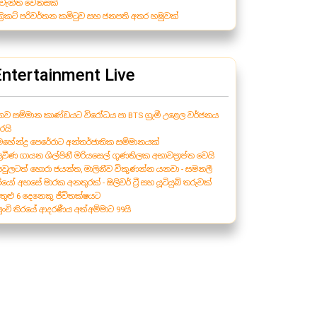
ැවැන්ත වෙනසක්
 ක්‍රිකට් පරිවර්තන කමිටුව සහ ජනපති අතර හමුවක්
Entertainment Live
 නව සම්මාන කාණ්ඩයට විරෝධය පා BTS ග්‍රැමී උළෙල වර්ජනය
රයි
 මහේන්ද්‍ර පෙරේරාට අන්තර්ජාතික සම්මානයක්
ප්‍රවීණ ගායන ශිල්පිනී මරියසෙල් ගුණතිලක අභාවප්‍රාප්ත වෙයි
 පවුලටත් හොරා ජයන්ත, මාලිනීව විකුණන්න යනවා - සමනලී
රියෝ අහසේ මාරක අනතුරක් - ඔලිවර් ට්‍රී සහ යූටියුබ් තරුවක්
තුළු 6 දෙනෙකු ජීවිතක්ෂයට
 පුංචි තිරයේ ආදරණීය අත්අම්මාට 99යි