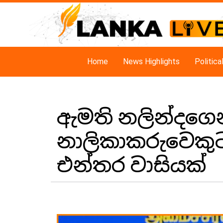
Home
News Highlights
Politic
ඇමති නලින්දගෙන් සු
නාලිකාකරුවෙකුට
එන්තර වාසියක්