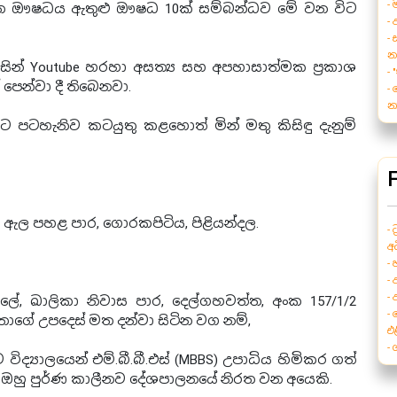
-
්නගත ඖෂධය ඇතුළු ඖෂධ 10ක් සම්බන්ධව මේ වන විට
-
-
න
සින් Youtube හරහා අසත්‍ය සහ අපහාසාත්මක ප්‍රකාශ
-
ෙන්වා දී තිබෙනවා.
-
න
ට පටහැනිව කටයුතු කළහොත් මින් මතු කිසිඳු දැනුම්
 ඒ. ඇල පහළ පාර, ගොරකපිටිය, පිළියන්දල.
-
අ
-
-
-
ලේ, ඛාලිකා නිවාස පාර, දෙල්ගහවත්ත, අංක 157/1/2
-
හතාගේ උපදෙස් මත දන්වා සිටින වග නම්,
එ
-
විද්‍යාලයෙන් එම්.බී.බී.එස් (MBBS) උපාධිය හිමිකර ගත්
ර, ඔහු පුර්ණ කාලීනව දේශපාලනයේ නිරත වන අයෙකි.