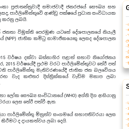
ංකා ප්‍රජාතන්ත්‍රවාදී සමාජවාදී ජනරජයේ සෞඛ්‍ය සහ
සද, පාර්ලිමේන්තුවේ ආණ්ඩු පක්ෂයේ ප්‍රධාන සංවිධායක
ු කරනු ලබයි.
- 
-
සේ ජනතා විමුක්ති පෙරමුණ යටතේ දේශපාලනයේ නියැලී
- 
 (NPP) ජාතික කමිටු සාමාජිකයෙකු ලෙසද දේශපාලන
උත
-
- 
2015 වර්ෂය දක්වා බස්නාහිර පළාත් සභාව නියෝජනය
ස
-
2015 වර්ෂයේදී ප්‍රථම වරට පාර්ලිමේන්තුවට තේරී පත්
ැවති පාර්ලිමේන්තු මැතිවරණයේදී ජාතික ජන බලවේගය
 වැද කළුතර දිස්ත්‍රික්කයේ වැඩිම මනාප ලබා
.
S
හා ලෝක සෞඛ්‍ය සංවිධානයේ (WHO) අග්නි දිග ආසියානු
වරයා ලෙස තේරී පත්වී ඇත.
-
- 
-
දියා පාර්ලිමේන්තු මිත්‍රත්ව සංගමයේ සභාපතිවරයා ලෙස
- 
ත් කිරීමට ද දායකත්වය ලබා දෙයි.
- 