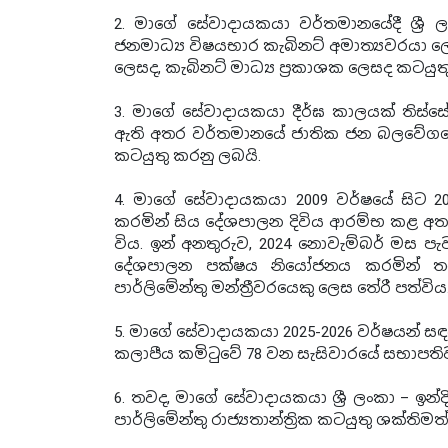
2. මාගේ සේවාදායකයා වර්තමානයේදී ශ්‍රී ල
ජනමාධ්‍ය විෂයභාර කැබිනට් අමාත්‍යවරයා ලෙ
ලෙසද, කැබිනට් මාධ්‍ය ප්‍රකාශක ලෙසද කටයුත
3. මාගේ සේවාදායකයා දීර්ඝ කාලයක් තිස්
ඇති අතර වර්තමානයේ ජාතික ජන බලවේගයේ
කටයුතු කරනු ලබයි.
4. මාගේ සේවාදායකයා 2009 වර්ෂයේ සිට 
කරමින් සිය දේශපාලන දිවිය ආරම්භ කළ අතර, 
විය. ඉන් අනතුරුව, 2024 නොවැම්බර් මස ප
දේශපාලන පක්ෂය නියෝජනය කරමින් තරඟ
පාර්ලිමේන්තු මන්ත්‍රීවරයෙකු ලෙස තේරී පත්විය
5. මාගේ සේවාදායකයා 2025-2026 වර්ෂයන් සඳ
කලාපීය කමිටුවේ 78 වන සැසිවාරයේ සභාපති
6. තවද, මාගේ සේවාදායකයා ශ්‍රී ලංකා – ඉන්
පාර්ලිමේන්තු රාජ්‍යතාන්ත්‍රික කටයුතු ශක්තිම