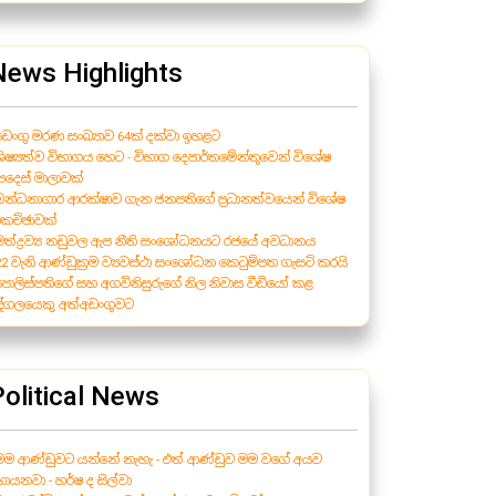
News Highlights
 ඩෙංගු මරණ සංඛ්‍යාව 64ක් දක්වා ඉහළට
 ශිෂ්‍යත්ව විභාගය හෙට - විභාග දෙපාර්තමේන්තුවෙන් විශේෂ
පදෙස් මාලාවක්
 බන්ධනාගාර ආරක්ෂාව ගැන ජනපතිගේ ප්‍රධානත්වයෙන් විශේෂ
ාකච්ඡාවක්
 මත්ද්‍රව්‍ය නඩුවල ඇප නීති සංශෝධනයට රජයේ අවධානය
 22 වැනි ආණ්ඩුක්‍රම ව්‍යවස්ථා සංශෝධන කෙටුම්පත ගැසට් කරයි
 පොලිස්පතිගේ සහ අගවිනිසුරුගේ නිල නිවාස වීඩියෝ කළ
ුද්ගලයෙකු අත්අඩංගුවට
Political News
 මම ආණ්ඩුවට යන්නේ නැහැ - එත් ආණ්ඩුව මම වගේ අයව
ොයනවා - හර්ෂ ද සිල්වා