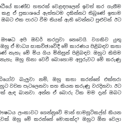
මේ ඖෂධීයේ කාණ්ඩ හතරක් වෙළඳපලෙන් ඉවත් කර ගැනීම
ස කළ ඒ ප්‍රකාශයේ ඇත්තටම දකින්නට තිබුණේ ඉතාම
ම ඔබට එක පාරට වීම තියක් ඇති වෙන්නට පුළුවන්. ඊට
ේ ඖෂධ අපි ඔඩර් කරපුවා නෙවෙයි. වගකිව යුතු
හු ඒ මාධ්‍ය සාකච්ඡාවේදී මේ කාරණය පිළිබඳව කතා
ණේ නැහැ මේ මිය ගිය මිනිසුන් පිළිබඳව. ඔහුට කිසිම
් නැහැ. ඔහු හිනා වෙවී බොහොම අපූරුවට මේ කරුණු
 වීඩියෝව බැලුවා නම්, ඔහු කතා කරන්නේ එක්තරා
ඔහුට වචන පැටලෙනවා සහ කියන කරුණු වරදිනවා. ඊට
ක් ඇඳ ඛානවා. අන්න ඒ බොරු ටික මම දැන් ඔබට
න් ඖෂධය ලංකාවට ගෙන්නුවේ මාන් සාමසූටිකල්ස් කියන
ුවක්. ඔහු මේ කරන්නේ මොකක්ද? ඔහුට ඕන වෙලා