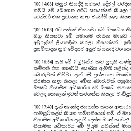
“[00:14:06] ඔහුට කියද්දී සමහර දේවල් වරද
තමයි මේ බෙහෙත අපිට සපයන්නේ කියලා ත
ටෙන්ඩර් එක ප්‍රධානය කළා, එවෝඞ් කළා කියන
“[00:16:03] ඊට පස්සේ කියනවා මේ ඖෂධය
ඔහු කියනවා මේ සමාගම ජාතික ඖෂධ නියා
අවුරුද්දේ ලියාපදිංචි කරලා තියෙන්නේ… ඉ
ප්‍රසම්පාදන ක්‍රම වේදයට අනුවත් යනාදී වශය
“[00:16:54] ඇයි මේ ? මුලින්ම කිව යුතුය
කම්පනි එක නෙවෙයි. සෞඛ්‍ය ඇමති නලින්ද 
බොරුවක් කිව්වා. දැන් මේ ප්‍රශ්නගත ඖෂ
තීරණය කළා කියලා. මේක බොරුවක්, පහුගිය 
ඖෂධ නියාමන අධිකාරිය මේ ඖෂධ ආනයන
වෙළඳ පොලෙන් ඉවත් කරගන්න කියලා, වැඩිදුර
“[00:17:49] දැන් නලින්ද ජයතිස්ස කියන ආක
ෆාමසූටිකල්ස් කියන කම්පනියෙන් නම්, ඒ
නියාමන අධිකාරිය දැනුම් දෙන්න ඔනේ කාටද?
නියාමන අධිකාරිය මේ ලියුම යවන්නේ මාන්