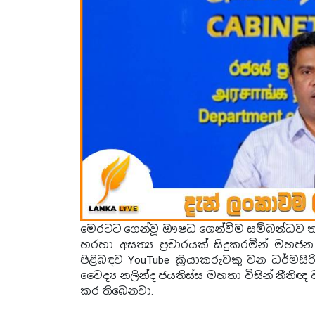
මෙරටට ගෙන්වූ ඖෂධ ගෙන්වීම සම්බන්ධව තම
හරහා අසත්‍ය ප්‍රචාරයක් සිදුකරමින් මහජ
පිළිබඳව YouTube ක්‍රියාකරුවකු වන ධර්මස
වෛද්‍ය නලින්ද ජයතිස්ස මහතා විසින් නීති
කර තිබෙනවා.