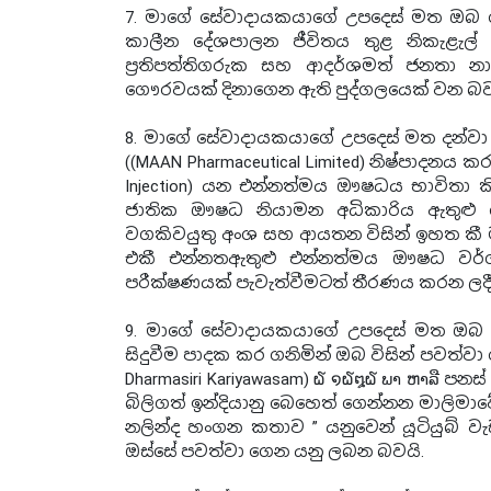
7. මාගේ සේවාදායකයාගේ උපදෙස් මත ඔබ වෙත
කාලීන දේශපාලන ජීවිතය තුළ නිකැළැල
ප්‍රතිපත්තිගරුක සහ ආදර්ශමත් ජනතා
ගෞරවයක් දිනාගෙන ඇති පුද්ගලයෙක් වන බව
8. මාගේ සේවාදායකයාගේ උපදෙස් මත දන්වා සි
((MAAN Pharmaceutical Limited) නිෂ්පාදනය 
Injection) යන එන්නත්මය ඖෂධය භාවිතා ක
ජාතික ඖෂධ නියාමන අධිකාරිය ඇතුළු සෞ
වගකිවයුතු අංශ සහ ආයතන විසින් ඉහත කී මා
එකී එන්නතඇතුළු එන්නත්මය ඖෂධ වර්ග 
පරීක්ෂණයක් පැවැත්වීමටත් තීරණය කරන ලදී
9. මාගේ සේවාදායකයාගේ උපදෙස් මත ඔබ වෙ
සිදුවීම පාදක කර ගනිමින් ඔබ විසින් පවත්වා 
Dharmasiri Kariyawasam) ໖ ໑໖໘໖ ພາ ຫາລື 
බිලිගත් ඉන්දියානු බෙහෙත් ගෙන්නන මාලිමාව
නලින්ද හංගන කතාව ” යනුවෙන් යූටියුබ් 
ඔස්සේ පවත්වා ගෙන යනු ලබන බවයි.