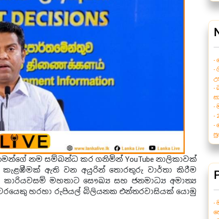
-
-
උ
-
ස
-
-
-
ප
න්ගේ නම සම්බන්ධ කර ගනිමින් YouTube නාලිකාවක්
න කැළඹීමක් ඇති වන අයුරින් තොරතුරු වාර්තා කිරීම
ිරි කාරියවසම් මහතාට සෞඛ්‍ය සහ ජනමාධ්‍ය අමාත්‍ය
ඥ වරයෙකු හරහා රුපියල් බිලියනක එන්තරවාසියක් යොමු
-
හ