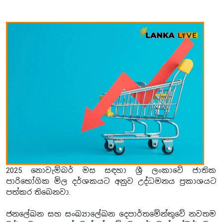
2025 නොවැම්බර් මස සඳහා ශ්‍රී ලංකාවේ ජාතික
පාරිභෝගික මිල දර්ශකයට අනුව උද්ධමනය ප්‍රකාශයට
පත්කර තිබෙනවා.
ජනලේඛන සහ සංඛ්‍යාලේඛන දෙපාර්තමේන්තුවේ නවතම