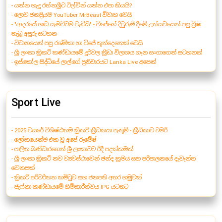
- යන්න හැදු රත්නශ්‍රීට ටිල්වින් යන්න එපා කියයි?
- ලොව ජනප්‍රියම YouTuber MrBeast විවාහ වෙයි
- "ආදරයේ හඬ සැමවිටම වැඩියි" - විජේගේ දිවුරුම් දීමේ උත්සවයෙන් පසු ට්‍රිෂා
තැබූ අපූරු සටහන
- විවාහයෙන් පසු රශ්මිකා හා විජේ තුන්දෙනෙක් වෙයි
- ශ්‍රී ලංකා ක්‍රිකට් කණ්ඩායමේ දුර්වල ක්‍රීඩා විලාශය ගැන සංගාගෙන් සටහනක්
- ඉස්කෝල සිද්ධියේ ලාල්ගේ ප්‍රතිචාරයට Lanka Live අපෙන්
Sport Live
- 2025 වසරේ විශිෂ්ඨතම ක්‍රිකට් ක්‍රීඩකයා පැතුම් - ක්‍රීඩිකාව චමරි
- ලෝකයෙන්ම එක වූ අපේ රුමේෂ්
- පාලිත බණ්ඩාරගෙන් ශ්‍රී ලංකාවට රිදී පදක්කමක්
- ශ්‍රී ලංකා ක්‍රිකට් නව ව්‍යවස්ථාවෙන් ඡන්ද ක්‍රමය සහ පරිපාලනයේ දැවැන්ත
වෙනසක්
- ක්‍රිකට් පරිවර්තන කමිටුව සහ ජනපති අතර හමුවක්
- ජැෆ්නා කණ්ඩායමේ හිමිකාරීත්වය IPG යටතට