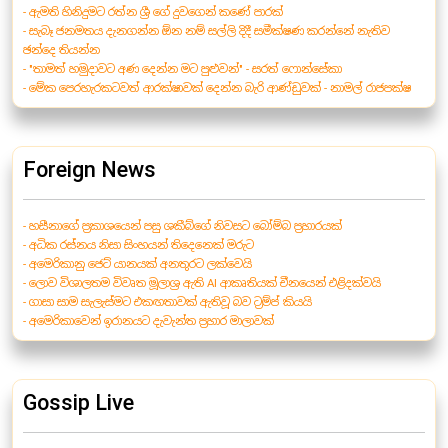
- ඇමති හිනිදුමට රත්න ශ්‍රී ගේ දුවගෙන් කණේ පාරක්
- සැබෑ ජනමතය දැනගන්න ඕන නම් සල්ලි දිදී සමීක්ෂණ කරන්නේ නැතිව
ඡන්දෙ තියන්න
- "තාමත් හමුදාවට අණ දෙන්න මට පුළුවන්" - සරත් ෆොන්සේකා
- මේක පෙරහැරකටවත් ආරක්ෂාවක් දෙන්න බැරි ආණ්ඩුවක් - නාමල් රාජපක්ෂ
Foreign News
- හසීනාගේ ප්‍රකාශයෙන් පසු ශකීබ්ගේ නිවසට බෝම්බ ප්‍රහාරයක්
- අධික රස්නය නිසා සිංහයන් තිදෙනෙක් මරුට
- අමෙරිකානු ජෙට් යානයක් අනතුරට ලක්වෙයි
- ලොව විශාලතම විවෘත මූලාශ්‍ර ඇති AI ආකෘතියක් චීනයෙන් එළිදක්වයි
- ගාසා සාම සැලැස්මට එකඟතාවක් ඇතිවූ බව ට්‍රම්ප් කියයි
- අමෙරිකාවෙන් ඉරානයට දැවැන්ත ප්‍රහාර මාලාවක්
Gossip Live