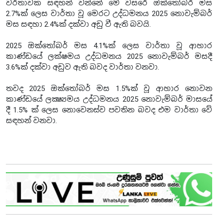
වර්තාවක සඳහන් වන්නේ මේ වසරේ ඔක්තෝබර් මස
2.7%ක් ලෙස වාර්තා වූ මෙරට උද්ධමනය 2025 නොවැම්බර්
මස සඳහා 2.4%ක් දක්වා අඩු වී ඇති බවයි.
2025 ඔක්තෝබර් මස 4.1%ක් ලෙස වාර්තා වූ ආහාර
කාණ්ඩයේ ලක්ෂමය උද්ධමනය 2025 නොවැම්බර් මසදී
3.6%ක් දක්වා අඩුව ඇති බවද වාර්තා වනවා.
තවද 2025 ඔක්තෝබර් මස 1.5%ක් වූ ආහාර නොවන
කාණ්ඩයේ ලක්‍ෂ්‍යමය උද්ධමනය 2025 නොවැම්බර් මාසයේ
දී 1.5% ක් ලෙස නොවෙනස්ව පවතින බවද එම වාර්තා වේ
සඳහන් වනවා.