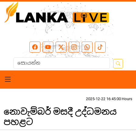
2025-12-22 16:45:00 Hours
නොවැම්බර් මසදී උද්ධමනය
පහළට