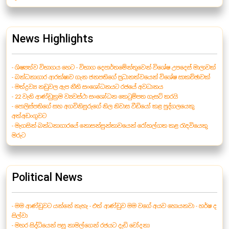
News Highlights
- ශිෂ්‍යත්ව විභාගය හෙට - විභාග දෙපාර්තමේන්තුවෙන් විශේෂ උපදෙස් මාලාවක්
- බන්ධනාගාර ආරක්ෂාව ගැන ජනපතිගේ ප්‍රධානත්වයෙන් විශේෂ සාකච්ඡාවක්
- මත්ද්‍රව්‍ය නඩුවල ඇප නීති සංශෝධනයට රජයේ අවධානය
- 22 වැනි ආණ්ඩුක්‍රම ව්‍යවස්ථා සංශෝධන කෙටුම්පත ගැසට් කරයි
- පොලිස්පතිගේ සහ අගවිනිසුරුගේ නිල නිවාස වීඩියෝ කළ පුද්ගලයෙකු
අත්අඩංගුවට
- මැගසින් බන්ධනාගාරයේ නොසන්සුන්තාවයෙන් රෝහල්ගත කළ රැඳවියෙකු
මරුට
Political News
- මම ආණ්ඩුවට යන්නේ නැහැ - එත් ආණ්ඩුව මම වගේ අයව හොයනවා - හර්ෂ ද
සිල්වා
- මහර සිද්ධියෙන් පසු නාමල්ගෙන් රජයට දැඩි චෝදනා