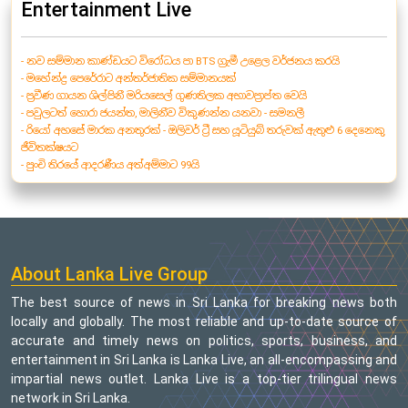
Entertainment Live
- නව සම්මාන කාණ්ඩයට විරෝධය පා BTS ග්‍රැමී උළෙල වර්ජනය කරයි
- මහේන්ද්‍ර පෙරේරාට අන්තර්ජාතික සම්මානයක්
- ප්‍රවීණ ගායන ශිල්පිනී මරියසෙල් ගුණතිලක අභාවප්‍රාප්ත වෙයි
- පවුලටත් හොරා ජයන්ත, මාලිනීව විකුණන්න යනවා - සමනලී
- රියෝ අහසේ මාරක අනතුරක් - ඔලිවර් ට්‍රී සහ යූටියුබ් තරුවක් ඇතුළු 6 දෙනෙකු
ජීවිතක්ෂයට
- පුංචි තිරයේ ආදරණීය අත්අම්මාට 99යි
About Lanka Live Group
The best source of news in Sri Lanka for breaking news both
locally and globally. The most reliable and up-to-date source of
accurate and timely news on politics, sports, business, and
entertainment in Sri Lanka is Lanka Live, an all-encompassing and
impartial news outlet. Lanka Live is a top-tier trilingual news
network in Sri Lanka.