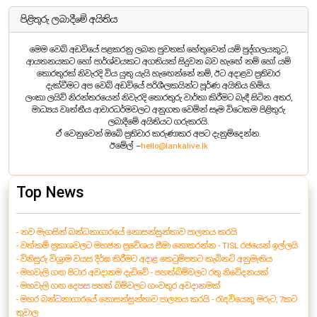
පිළිතුරු ලබාදීමේ අයිතිය
මෙම වෙබ් අඩවියේ පළකරනු ලබන පුවතක් හේතුවෙන් යම් පුද්ගලයකුට,
ආයතනයකට හෝ පාර්ශ්වයකට අගතියක් සිදුවන බව හැඟේ නම් හෝ යම්
තොරතුරක් නිවැරදි විය යුතු යැයි හැඟෙන්නේ නම්, ඊට අදාළව ප්‍රතිචාර
දැක්වීමට අප වෙබ් අඩවියේ පරිශීලකයින්ට පූර්ණ අයිතිය හිමිය.
ලංකා ලයිව් නිරන්තරයෙන් නිවැරදි තොරතුරු වාර්තා කිරීමට බැඳී සිටින අතර,
මාධ්‍යය වෘත්තීය ආචාරධර්මවලට අනුගත වෙමින් සෑම විටෙකම පිළිතුරු
ලබාදීමේ අයිතියට ගරුකරයි.
ඒ වෙනුවෙන් ඔබේ ප්‍රතිචාර කරුණාකර අපට දැනුම්දෙන්න.
ඊමේල් –
hello@lankalive.lk
Top News
- නව මැගසින් බන්ධනාගාරයේ නොසන්සුන්තාව පාලනය කරයි
- වත්කම් ප්‍රකාශවලට මහජන ප්‍රවේශය සීමා නොකරන්න - TISL රජයෙන් ඉල්ලයි
- විනිසුරු විශ්‍රාම වයස දීර්ඝ කිරීමට අදාළ කෙටුම්පතට කැබිනට් අනුමැතිය
- මහවැලි ගඟ පිටාර අවදානම දැඩිවේ - පහත්බිම්වලට රතු නිවේදනයක්
- මහවැලි ගඟ දෙපස පහත් බිම්වලට ගංවතුර අවදානමක්
- මහර බන්ධනාගාරයේ නොසන්සුන්තාව පාලනය කරයි - රැඳවියෙකු මරුට, 7කට
තුවාල